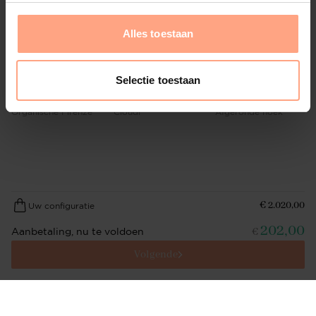
Kiezel
Rond
Vierkant
Alles toestaan
Selectie toestaan
Organische Firenze
Cloudi
Afgeronde hoek
€
2.020,00
Uw configuratie
202,00
Aanbetaling, nu te voldoen
€
Volgende