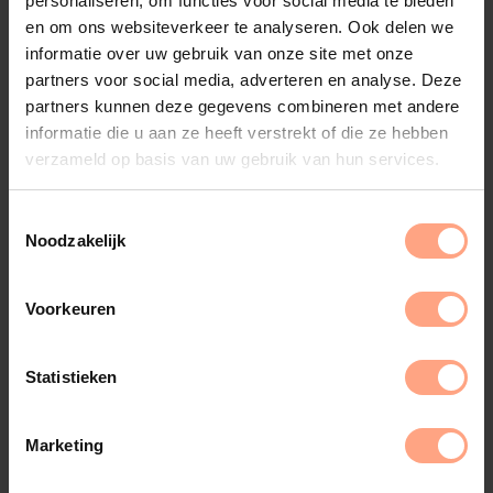
personaliseren, om functies voor social media te bieden
Controls
Zoom
Roteren
en om ons websiteverkeer te analyseren. Ook delen we
informatie over uw gebruik van onze site met onze
partners voor social media, adverteren en analyse. Deze
partners kunnen deze gegevens combineren met andere
informatie die u aan ze heeft verstrekt of die ze hebben
verzameld op basis van uw gebruik van hun services.
Deens Ovaal
Ovaal
Plat Ovaal
Noodzakelijk
Voorkeuren
Rechthoek
Organisch Amaya
Organisch Farah
Statistieken
Marketing