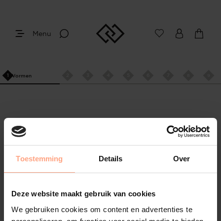
Menu
Vormen
Bladafwerkingen
Tafelblad kleuren
Onderstellen
Kleur onderstel
Afmetingen
Bladdikte
Randafwer
Mo
Toestemming
Details
Over
Deze website maakt gebruik van cookies
We gebruiken cookies om content en advertenties te
Delen