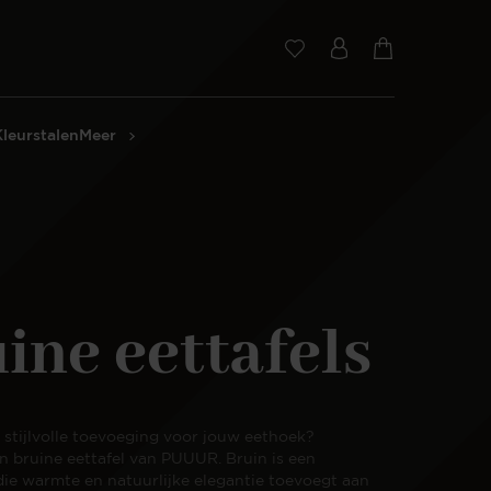
Kleurstalen
Meer
ine eettafels
stijlvolle toevoeging voor jouw eethoek?
 bruine eettafel van PUUUR. Bruin is een
 die warmte en natuurlijke elegantie toevoegt aan