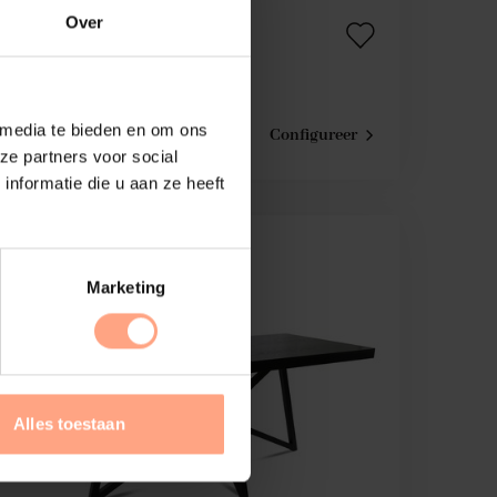
Over
Philippe
Eettafel | Ovaal | Eiken
€
1.344,-
 media te bieden en om ons
Configureer
ze partners voor social
nformatie die u aan ze heeft
Marketing
Alles toestaan