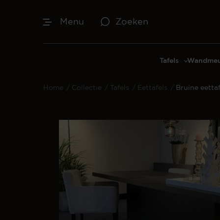
Menu
Zoeken
Tafels
Wandmeu
Eettafels
Cinewal
Home
/
Collectie
/
Tafels
/
Eettafels
/
Bruine eettaf
Salontafels
TV-meu
Sidetables
TV meub
Bijzettafels
TV-wan
TV-pane
Vakkenk
Dressoir
Make-up