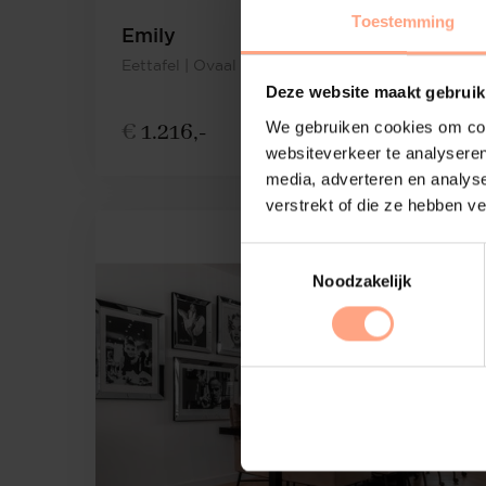
Toestemming
Emily
Eettafel | Ovaal | Eiken
Deze website maakt gebruik
€
1.216,-
We gebruiken cookies om cont
Configureer
websiteverkeer te analyseren
media, adverteren en analys
verstrekt of die ze hebben v
Noodzakelijk