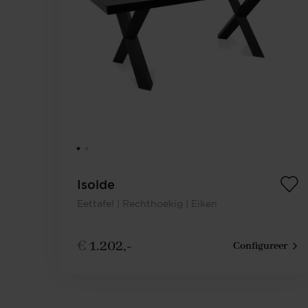
Isolde
Eettafel | Rechthoekig | Eiken
€
1.202,-
Configureer