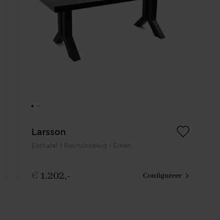
Larsson
Eettafel | Rechthoekig | Eiken
€
1.202,-
Configureer