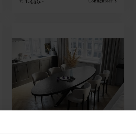
€
1.445,-
Configureer