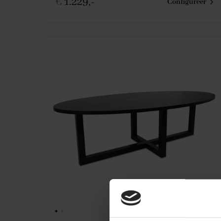
€
1.229,-
Configureer