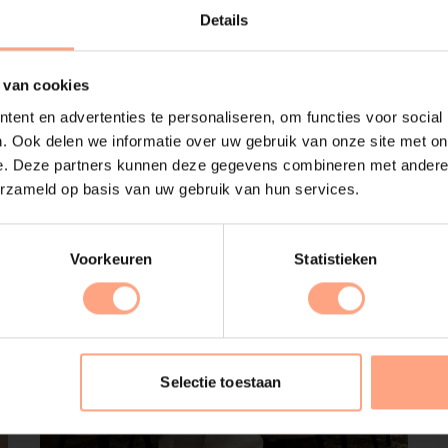
Details
Mave
Eettafel | Ovaal | Eiken
 van cookies
€
1.216,-
ent en advertenties te personaliseren, om functies voor social
Configureer
. Ook delen we informatie over uw gebruik van onze site met on
e. Deze partners kunnen deze gegevens combineren met andere i
erzameld op basis van uw gebruik van hun services.
Voorkeuren
Statistieken
Selectie toestaan