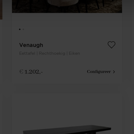
Venaugh
Eettafel | Rechthoekig | Eiken
€
1.202,-
Configureer