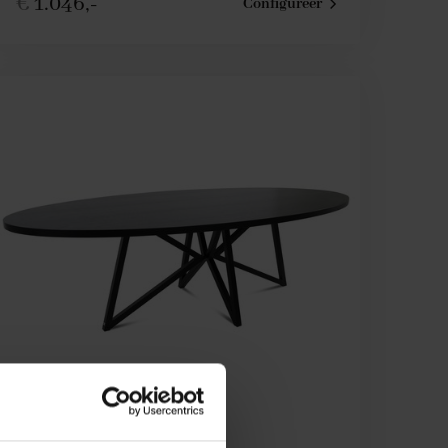
€
1.046,-
Configureer