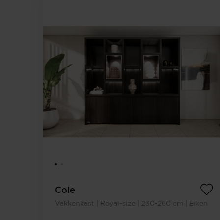
Cole
Vakkenkast | Royal-size | 230-260 cm | Eiken