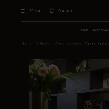
Menu
Zoeken
Tafels
Wandmeu
Eettafels
Cinewal
Home
/
Collectie
/
Wandmeubelen
/
Vakkenkasten
Salontafels
TV-meu
Sidetables
TV meub
Bijzettafels
TV-wan
TV-pane
Vakkenk
Dressoir
Make-up