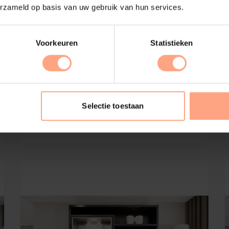
erzameld op basis van uw gebruik van hun services.
Voorkeuren
Statistieken
Franklin
Vakkenkast | Royal-size | 230-260 cm | Eiken
Selectie toestaan
€
5.685,-
Configureer