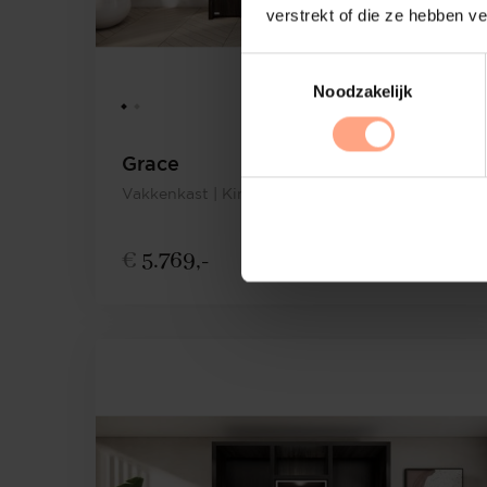
verstrekt of die ze hebben v
Noodzakelijk
Grace
Vakkenkast | King-size | 170-220 cm | Eiken
€
5.769,-
Configureer