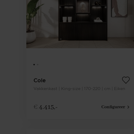
Cole
Vakkenkast | King-size | 170-220 | cm | Eiken
€
4.415,-
Configureer