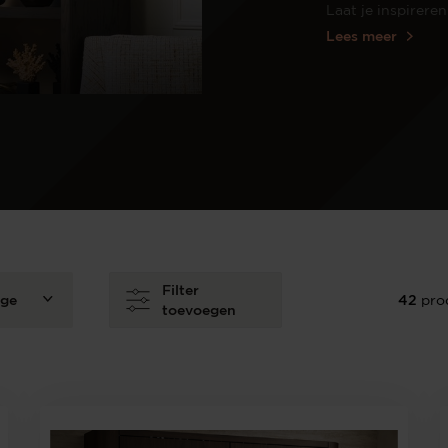
Wijnpalen
Laat je inspirere
Lees meer
Filter
nge
42
pro
toevoegen