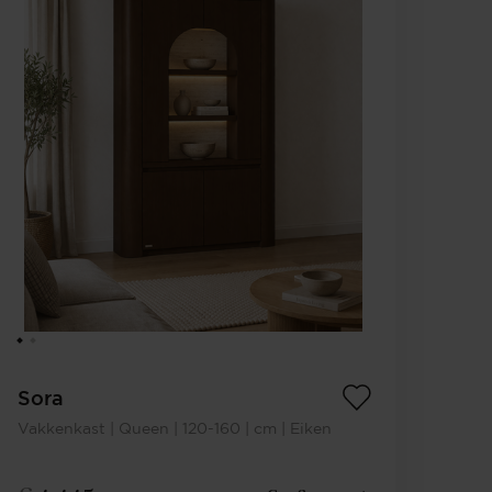
Sora
Vakkenkast | Queen | 120-160 | cm | Eiken