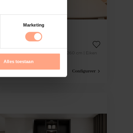
Marketing
Lexington
Vakkenkast | Royal-size | 230-260 cm | Eiken
Alles toestaan
€
5.685,-
Configureer