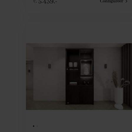
€
5.439,-
Configureer