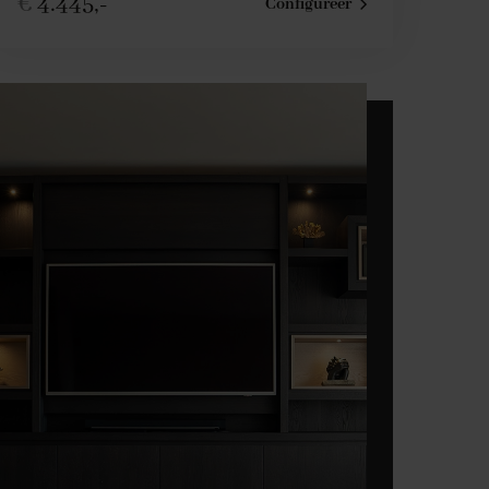
€
4.445,-
Configureer