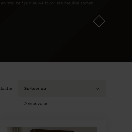
n en stel zelf je nieuwe favoriete meubel samen.
ducten
Sorteer op
Aanbevolen