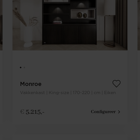
Monroe
Vakkenkast | King-size | 170-220 | cm | Eiken
€
5.215,-
Configureer