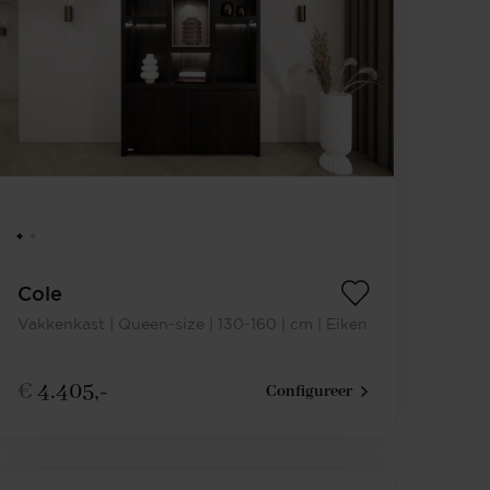
Cole
Vakkenkast | Queen-size | 130-160 | cm | Eiken
€
4.405,-
Configureer