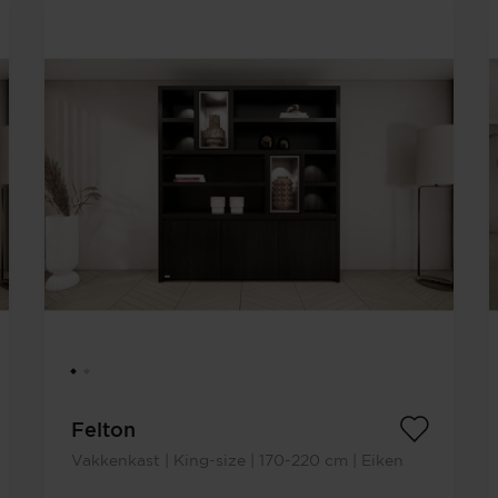
Felton
Vakkenkast | King-size | 170-220 cm | Eiken