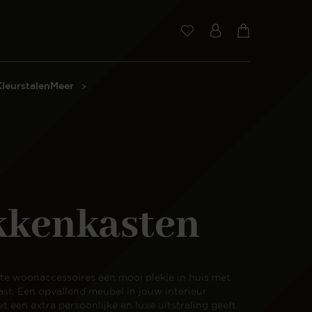
Kleurstalen
Meer
kkenkasten
ete woonaccessoires een mooi plekje in huis met
st. Een opvallend meubel in jouw interieur
t een extra persoonlijke en luxe uitstraling geeft.