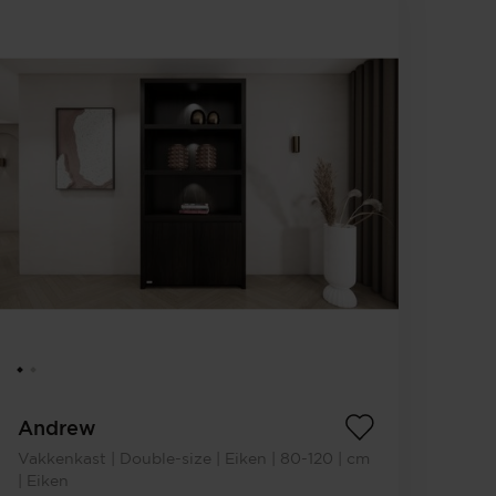
Andrew
Vakkenkast | Double-size | Eiken | 80-120 | cm
| Eiken