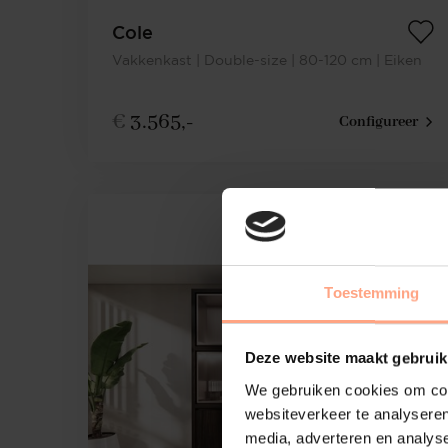
Cole
Vakkenkast | Double-size | 80-120 cm | Eiken
€
3.565,-
Configureer
Toestemming
Deze website maakt gebruik
We gebruiken cookies om cont
websiteverkeer te analyseren
media, adverteren en analys