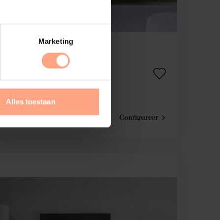
Marketing
Tv-Meubel Mason
3-kleppen | Eiken
Alles toestaan
€
1.825,-
Configureer