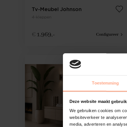
Tv-Meubel Johnson
4-kleppen
€
1.969,-
Configureer
Toestemming
Deze website maakt gebruik
We gebruiken cookies om cont
websiteverkeer te analyseren
media, adverteren en analys