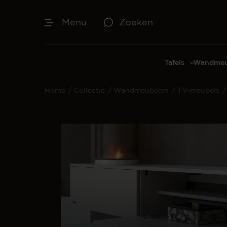
Menu
Zoeken
Tafels
Wandmeu
Eettafels
Cinewal
Home
/
Collectie
/
Wandmeubelen
/
TV-meubels
/
Salontafels
TV-meu
Sidetables
TV meub
Bijzettafels
TV-wan
TV-pane
Vakkenk
Dressoir
Make-up