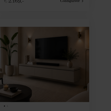
€
2.169,-
Configureer