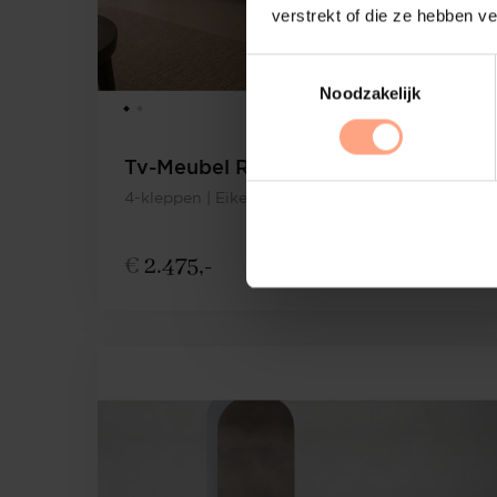
verstrekt of die ze hebben v
Noodzakelijk
Tv-Meubel Rockefeller
4-kleppen | Eiken
€
2.475,-
Configureer