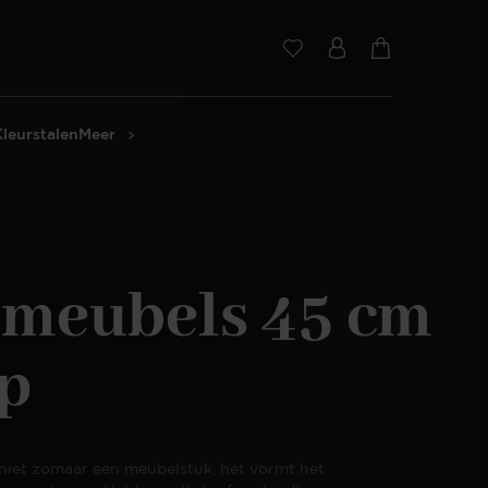
Kleurstalen
Meer
-meubels 45 cm
p
 niet zomaar een meubelstuk, het vormt het