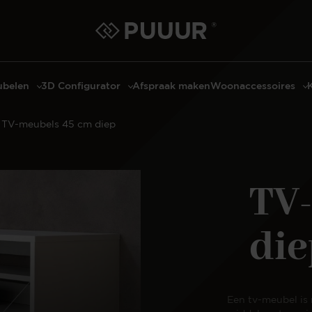
belen
3D Configurator
Afspraak maken
Woonaccessoires
ls
3D Tafel configurator
Bombyxx
TV-meubels 45 cm diep
bels
3D TV-Meubel configurator
Claudi
el met sfeerhaard
3D TV-Meubel met TV-Paneel
Decoratie
dmeubels
3D TV-Paneel configurator
Huisparfums
TV
el
Geurkaarsen
asten
Kaarshouders
die
s
Lampen
 tafels
Spiegels
Serveren
Een tv-meubel is