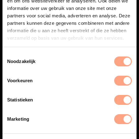
en om ons websiteverkeer te analyseren. Ook delen we
Maatwerk
informatie over uw gebruik van onze site met onze
partners voor social media, adverteren en analyse. Deze
meubelen van
partners kunnen deze gegevens combineren met andere
informatie die u aan ze heeft verstrekt of die ze hebben
eigen bodem
verzameld op basis van uw gebruik van hun services.
De eerste stappen naar luxe en gemak,
Noodzakelijk
die beginnen thuis. De meest
vertrouwde plek.
Voorkeuren
Bekijk collectie
Statistieken
Marketing