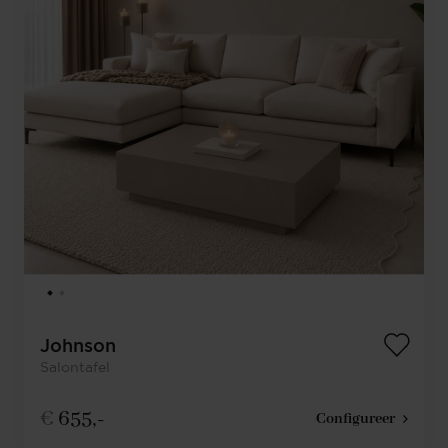
Johnson
Salontafel
€
655,-
Configureer