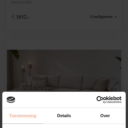
Salontafel
€
905,-
Configureer
Toestemming
Details
Over