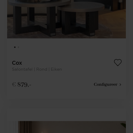
Cox
Salontafel | Rond | Eiken
€
879,-
Configureer