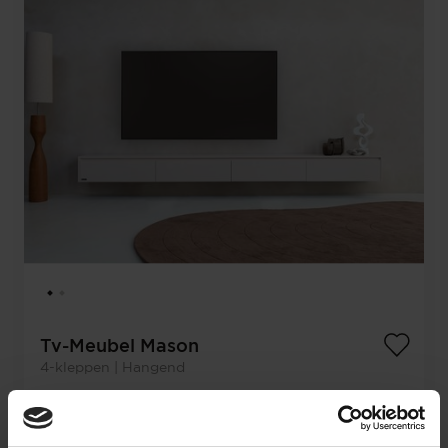
Tv-Meubel Mason
4-kleppen | Hangend
€
2.085,-
Configureer