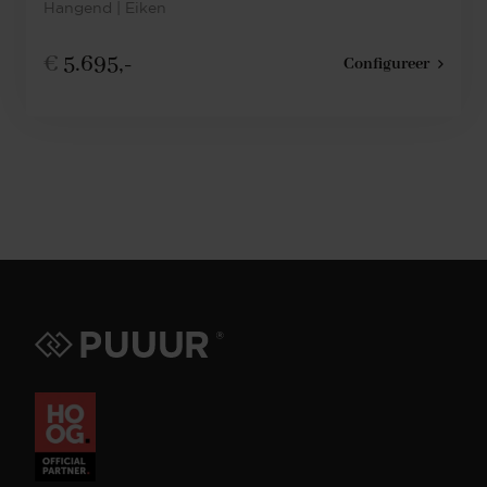
Hangend | Eiken
€
5.695,-
Configureer