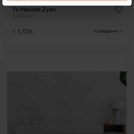
Tv-Meubel Zyan
3 | Kleppen
€
1.579,-
Configureer