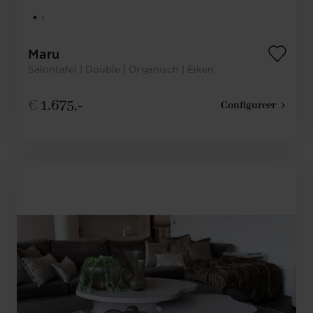
Maru
Salontafel | Double | Organisch | Eiken
€
1.675,-
Configureer