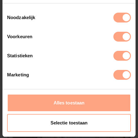
Noodzakelijk
Voorkeuren
Fara
Statistieken
Salontafel | Organisch
€
1.095,-
Configureer
Marketing
Alles toestaan
Selectie toestaan