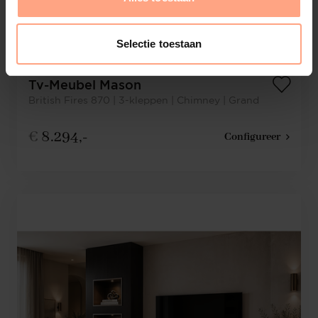
Selectie toestaan
Tv-Meubel Mason
British Fires 870 | 3-kleppen | Chimney | Grand
€
8.294,-
Configureer