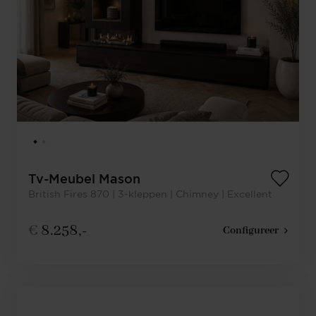
Tv-Meubel Mason
British Fires 870 | 3-kleppen | Chimney | Excellent
€
8.258,-
Configureer