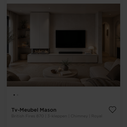
Tv-Meubel Mason
British Fires 870 | 3-kleppen | Chimney | Royal