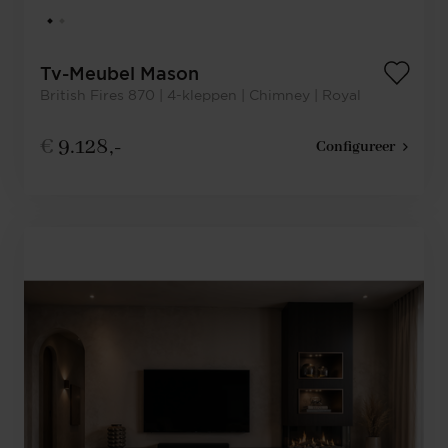
Tv-Meubel Mason
British Fires 870 | 4-kleppen | Chimney | Royal
€
9.128,-
Configureer