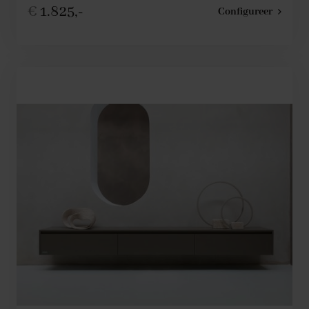
€
1.825,-
Configureer