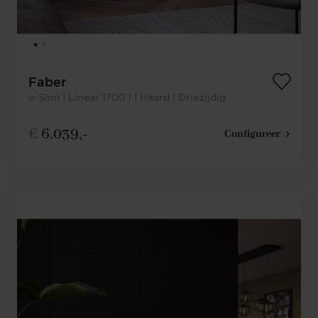
Faber
e-Slim | Linear 1700 l | Haard | Driezijdig
€
6.039,-
Configureer