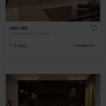
DRU 180
Driezijdig Haard | Virtuo
€
6.995,-
Configureer