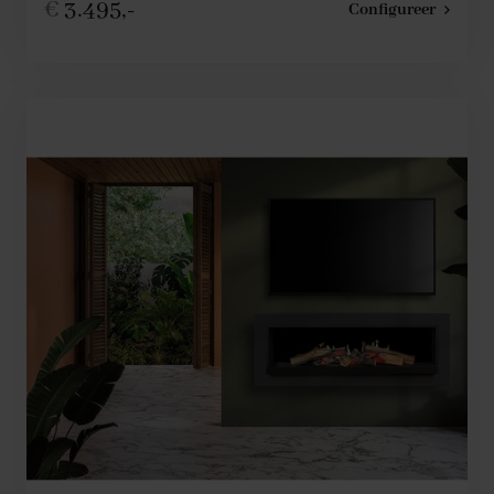
€
3.495,-
Configureer