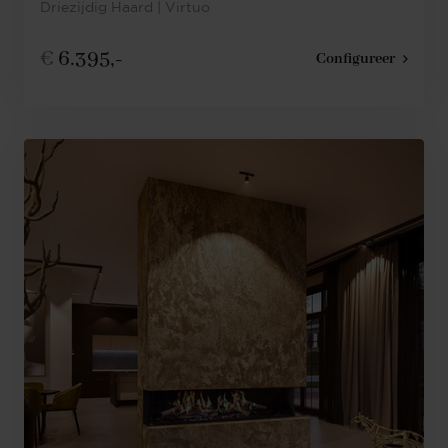
Driezijdig Haard | Virtuo
€
6.395,-
Configureer