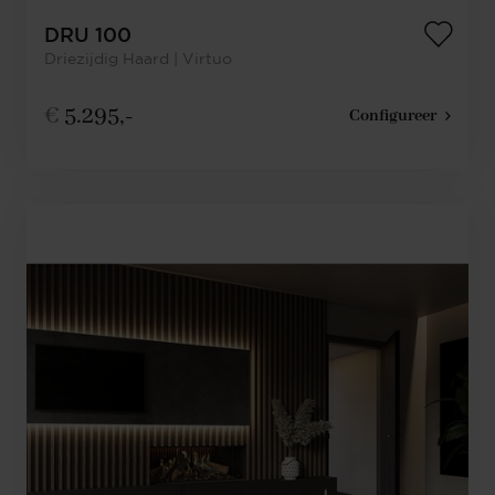
DRU 100
Driezijdig Haard | Virtuo
€
5.295,-
Configureer