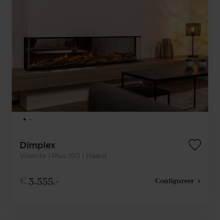
Dimplex
Vivente | Plus 150 | Haard
€
3.555,-
Configureer