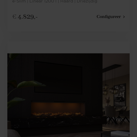
e-Slim | Linear 1200 l | Haard | Driezijdig
€
4.829,-
Configureer