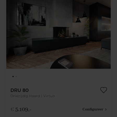
DRU 80
Driezijdig Haard | Virtuo
€
5.109,-
Configureer