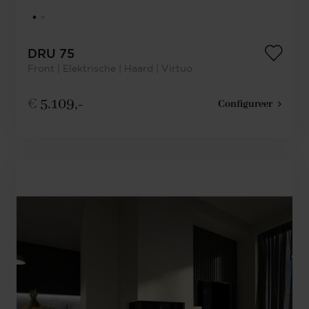
DRU 75
Front | Elektrische | Haard | Virtuo
€
5.109,-
Configureer