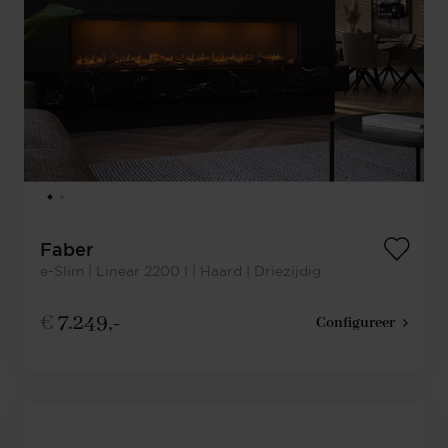
Faber
e-Slim | Linear 2200 l | Haard | Driezijdig
€
7.249,-
Configureer