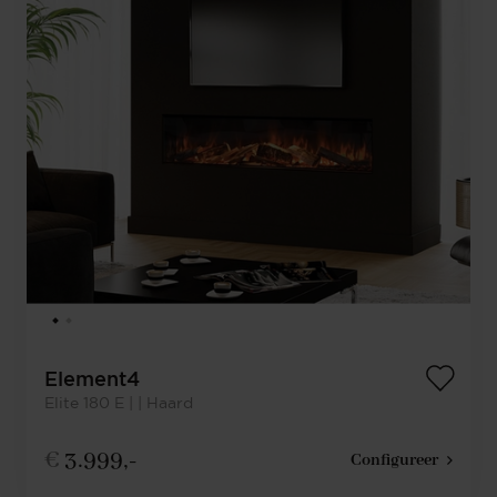
Element4
Elite 180 E | | Haard
€
3.999,-
Configureer