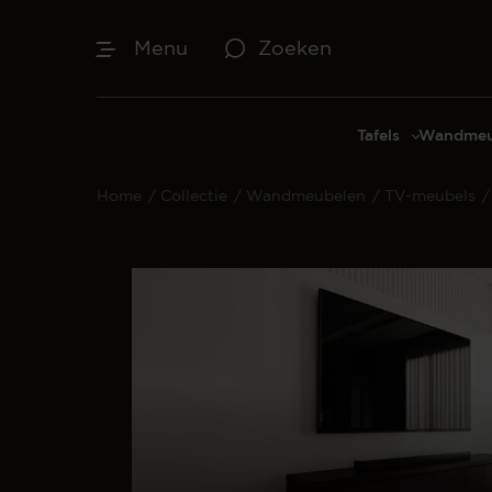
Menu
Zoeken
Tafels
Wandmeu
Eettafels
Cinewal
Home
/
Collectie
/
Wandmeubelen
/
TV-meubels
/
Salontafels
TV-meu
Sidetables
TV meub
Bijzettafels
TV-wan
TV-pane
Vakkenk
Dressoir
Make-up