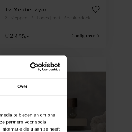
Tv-Meubel Zyan
2 | Kleppen | 2 | Lades | met | Speakerdoek
€
2.435,-
Configureer
Over
 media te bieden en om ons
ze partners voor social
nformatie die u aan ze heeft