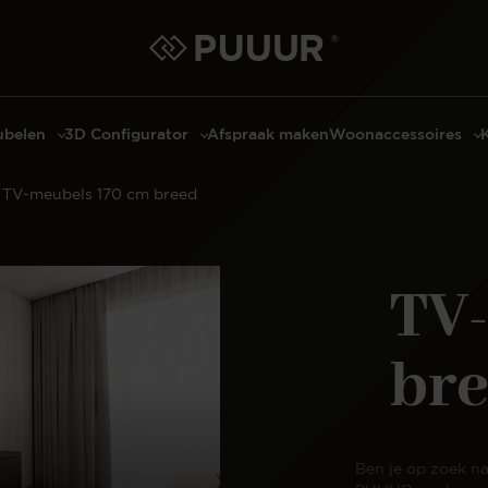
belen
3D Configurator
Afspraak maken
Woonaccessoires
ls
3D Tafel configurator
Bombyxx
TV-meubels 170 cm breed
bels
3D TV-Meubel configurator
Claudi
el met sfeerhaard
3D TV-Meubel met TV-Paneel
Decoratie
dmeubels
3D TV-Paneel configurator
Huisparfums
TV
el
Geurkaarsen
asten
Kaarshouders
br
s
Lampen
 tafels
Spiegels
Serveren
Ben je op zoek na