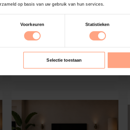
erzameld op basis van uw gebruik van hun services.
Voorkeuren
Statistieken
Tv-Meubel Zyan
2 | Kleppen | MDF | met | Eiken | vak
Selectie toestaan
€
1.579,-
Configureer