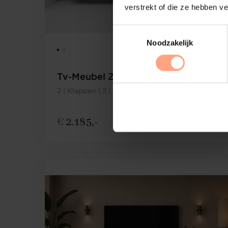
verstrekt of die ze hebben v
Noodzakelijk
Tv-Meubel Zyan
2 | Kleppen | 2 | Lades | Rechts
€
2.185,-
Configureer