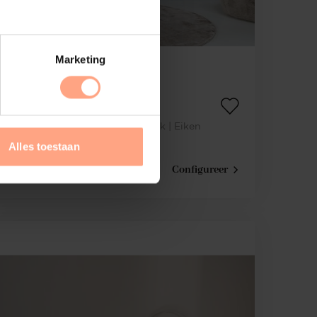
Marketing
Tv-Meubel Zyan
2 | Kleppen | met | Speakerdoek | Eiken
Alles toestaan
€
1.985,-
Configureer