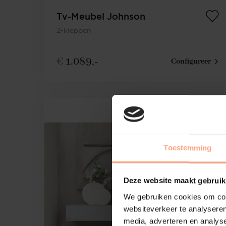
Tv-Meubel Johnson
2-kleppen
€
1.089,-
Configureer
Toestemming
Deze website maakt gebruik
We gebruiken cookies om cont
websiteverkeer te analyseren
media, adverteren en analys