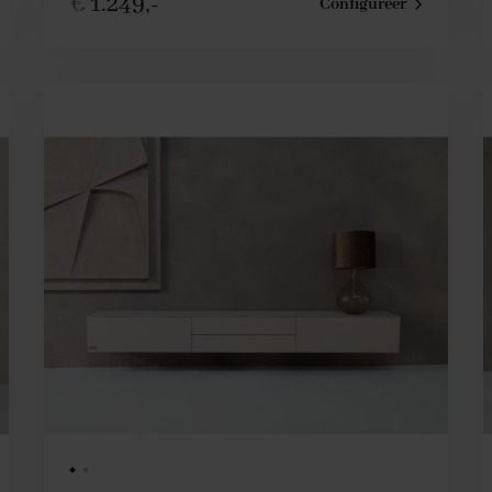
€
1.249,-
Configureer