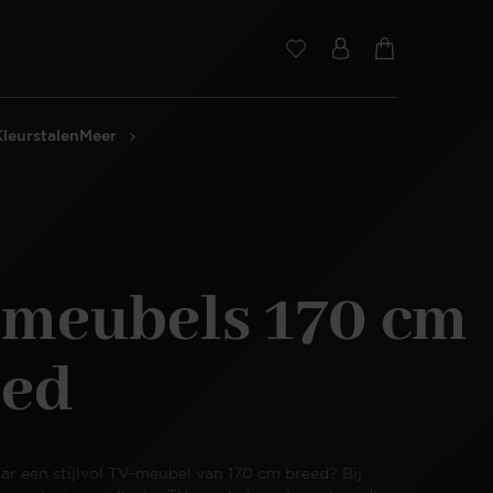
Kleurstalen
Meer
-meubels 170 cm
eed
ar een stijlvol TV-meubel van 170 cm breed? Bij