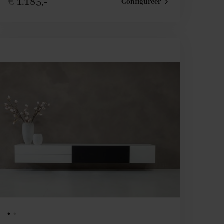
€
1.185,-
Configureer