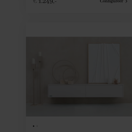
€
1.249,-
Configureer