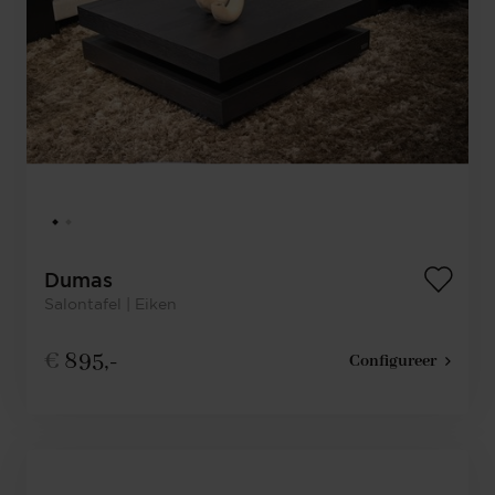
Dumas
Salontafel | Eiken
€
895,-
Configureer