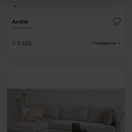
Avélie
Salontafel
€
1.125,-
Configureer