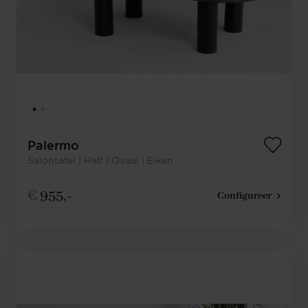
Palermo
Salontafel | Half | Ovaal | Eiken
€
955,-
Configureer