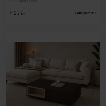
Salontafel | Eiken
€
935,-
Configureer