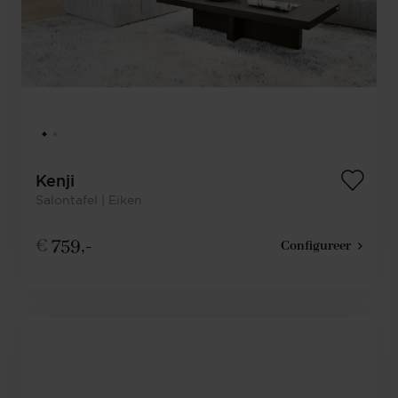
Kenji
Salontafel | Eiken
€
759,-
Configureer