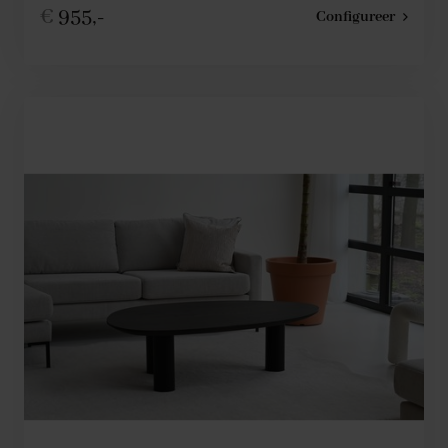
€
955,-
Configureer