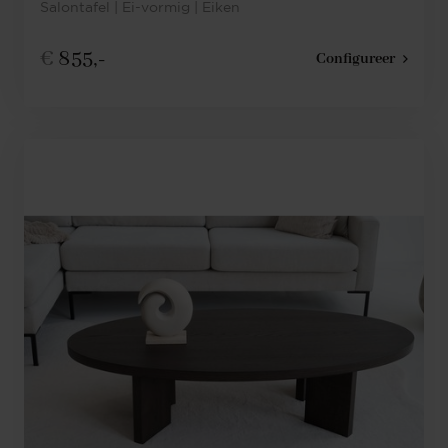
Salontafel | Ei-vormig | Eiken
€
855,-
Configureer