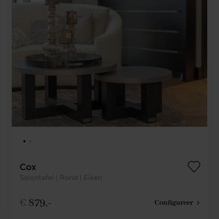
Cox
Salontafel | Rond | Eiken
€
879,-
Configureer