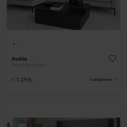
Avélie
Salontafel | Eiken
€
1.289,-
Configureer