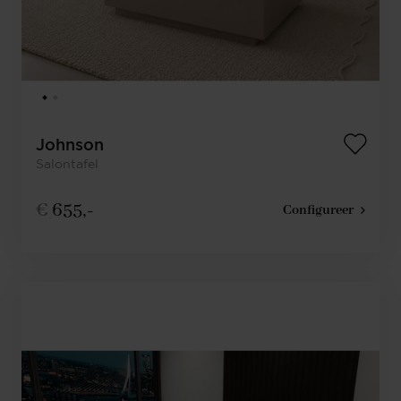
Johnson
Salontafel
€
655,-
Configureer