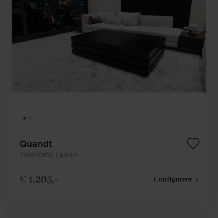
Quandt
Salontafel | Eiken
€
1.205,-
Configureer