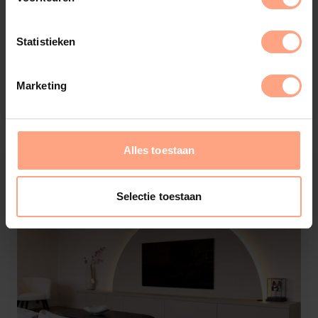
MDF Wandpaneel
Statistieken
TV-paneel
Marketing
€
1.325,-
Configureer
Alles toestaan
Selectie toestaan