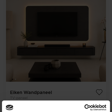
Eiken Wandpaneel
TV-paneel
€
1.409,-
Configureer