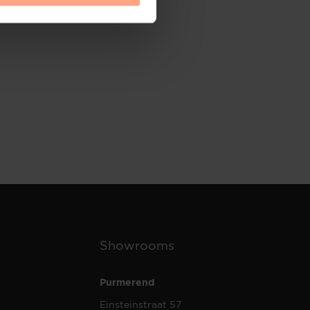
Showrooms
Purmerend
Einsteinstraat 57