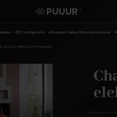
belen
3D Configurator
Afspraak maken
Woonaccessoires
ls
3D Tafel configurator
Bombyxx
& Jenrick elektrische haarden
bels
3D TV-Meubel configurator
Claudi
el met sfeerhaard
3D TV-Meubel met TV-Paneel
Decoratie
dmeubels
3D TV-Paneel configurator
Huisparfums
Cha
el
Geurkaarsen
asten
Kaarshouders
ele
s
Lampen
 tafels
Spiegels
Serveren
Ontdek de luxe e