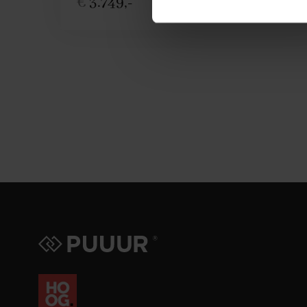
€
3.749,-
Configureer