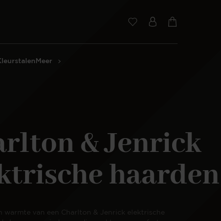
Kleurstalen
Meer
rlton & Jenrick
ktrische haarden
n warmte van een Charlton & Jenrick elektrische