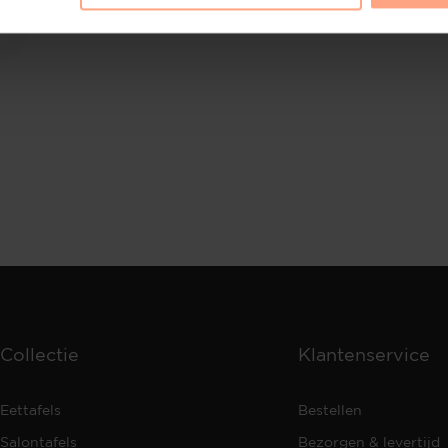
Collectie
Klantenservice
Eettafels
Bestellen
Salontafels
Bezorgen & levertijd