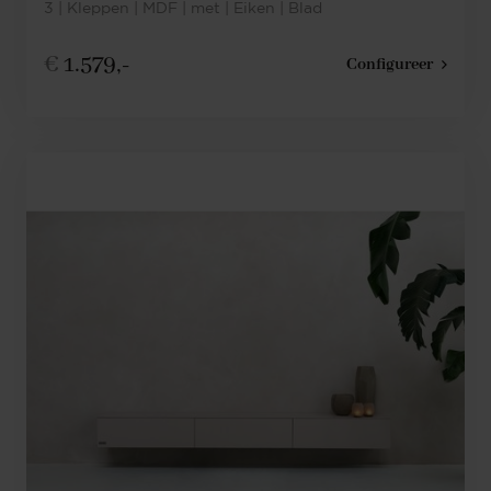
3 | Kleppen | MDF | met | Eiken | Blad
€
1.579,-
Configureer