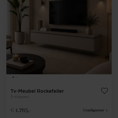
Tv-Meubel Rockefeller
3-kleppen
€
1.765,-
Configureer