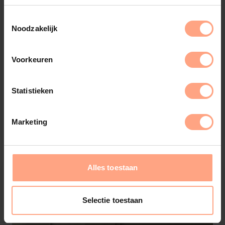
Noodzakelijk
Voorkeuren
Tv-Meubel Mason
Statistieken
3-kleppen | Hangend
€
1.659,-
Configureer
Marketing
Alles toestaan
Selectie toestaan