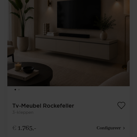
Tv-Meubel Rockefeller
3-kleppen
€
1.765,-
Configureer