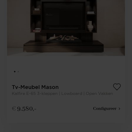
Tv-Meubel Mason
Kalfire E-65 3-kleppen | Lowboard | Open Vakken
€
9.580,-
Configureer