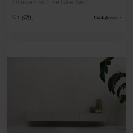
3 | Kleppen | MDF | met | Eiken | Blad
€
1.579,-
Configureer