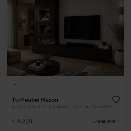
Tv-Meubel Mason
British Fires 870 | 3-kleppen | Chimney | Excellent
€
8.258,-
Configureer