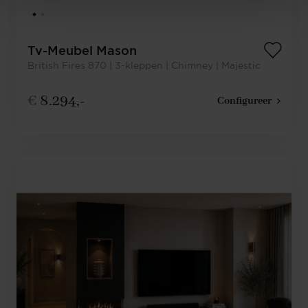
Tv-Meubel Mason
British Fires 870 | 3-kleppen | Chimney | Majestic
€
8.294,-
Configureer