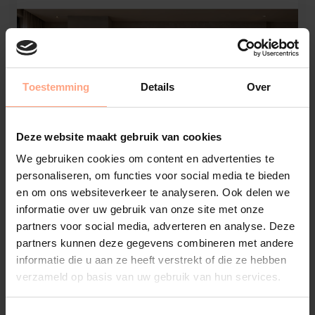
Toestemming
Details
Over
Deze website maakt gebruik van cookies
We gebruiken cookies om content en advertenties te
personaliseren, om functies voor social media te bieden
en om ons websiteverkeer te analyseren. Ook delen we
informatie over uw gebruik van onze site met onze
partners voor social media, adverteren en analyse. Deze
partners kunnen deze gegevens combineren met andere
informatie die u aan ze heeft verstrekt of die ze hebben
Tv-Meubel Mason
verzameld op basis van uw gebruik van hun services.
British Fires 870 | 3-kleppen | Chimney | Classic