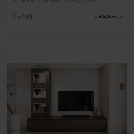
TV-Meubel | 3-kleppen | Chimney | Royal
€
5.659,-
Configureer