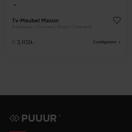
Tv-Meubel Mason
3-kleppen | Chimney | Royal | Zwevend
€
5.659,-
Configureer