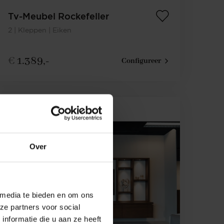
Tv-Meubel Rockefeller
2 | Kleppen | Eiken
€
1.389,-
Configureer
Over
 media te bieden en om ons
ze partners voor social
nformatie die u aan ze heeft