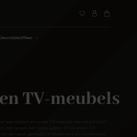
Kleurstalen
Meer
ken TV-meubels
ar een stijlvol en uniek TV-meubel van eikenhout?
rs ben je aan het juiste adres. Onze eiken TV-
met de hand gemaakt in Nederland en combineren