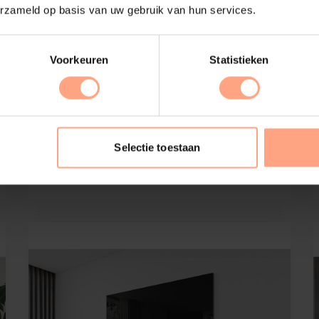
erzameld op basis van uw gebruik van hun services.
Voorkeuren
Statistieken
Tv-Meubel Rockefeller
4-kleppen | Eiken
Selectie toestaan
€
2.475,-
Configureer