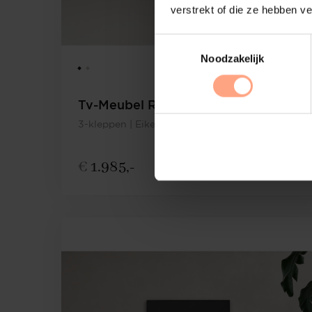
verstrekt of die ze hebben v
Noodzakelijk
Tv-Meubel Rockefeller
3-kleppen | Eiken
€
1.985,-
Configureer