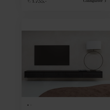
€
1.735,-
Configureer