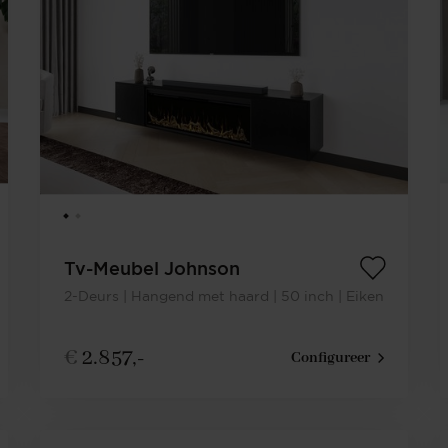
Tv-Meubel Johnson
2-Deurs | Hangend met haard | 50 inch | Eiken
€
2.857,-
Configureer