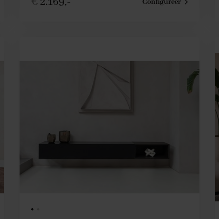
€
2.169,-
Configureer