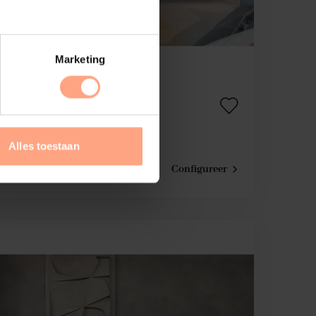
Marketing
Cinewall Iseo
Hangend | Eiken
Alles toestaan
€
5.695,-
Configureer