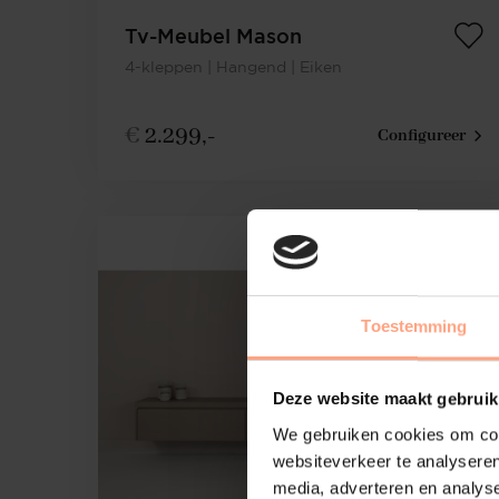
Tv-Meubel Mason
4-kleppen | Hangend | Eiken
€
2.299,-
Configureer
Toestemming
Deze website maakt gebruik
We gebruiken cookies om cont
websiteverkeer te analyseren
media, adverteren en analys