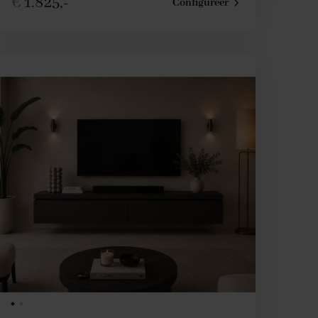
€
1.825,-
Configureer