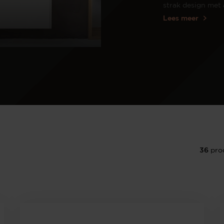
Wijnpalen
strak design met
Lees meer
36
pro