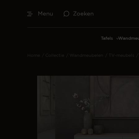
Menu
Zoeken
Tafels
Wandmeu
Eettafels
Cinewal
Home
/
Collectie
/
Wandmeubelen
/
TV-meubels
/
Salontafels
TV-meu
Sidetables
TV meub
Bijzettafels
TV-wan
TV-pane
Vakkenk
Dressoir
Make-up