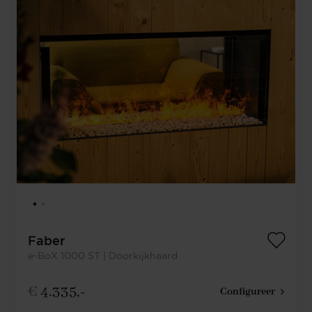
Faber
e-BoX 1000 ST | Doorkijkhaard
€
4.335,-
Configureer