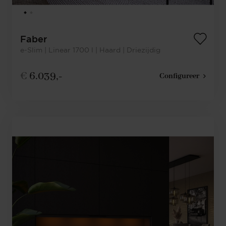
Faber
e-Slim | Linear 1700 l | Haard | Driezijdig
€
6.039,-
Configureer