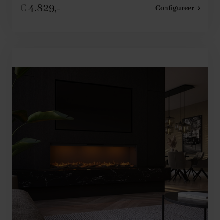
€
4.829,-
Configureer