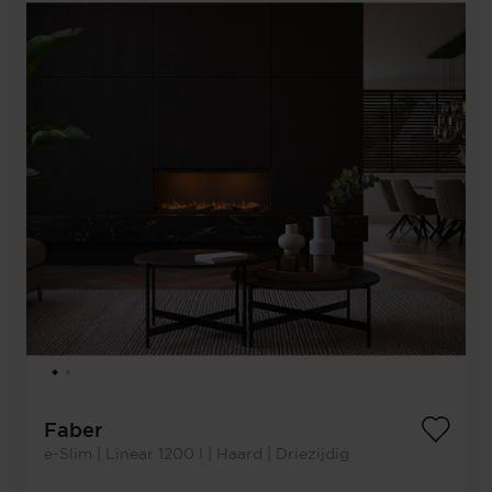
Faber
e-Slim | Linear 1200 l | Haard | Driezijdig