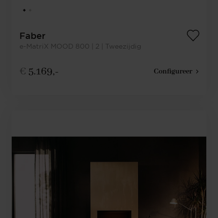
Faber
e-MatriX MOOD 800 | 2 | Tweezijdig
€
5.169,-
Configureer