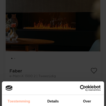
Faber
e-MatriX 1300 2 | Tweezijdig
€
6.439,-
Configureer
Toestemming
Details
Over