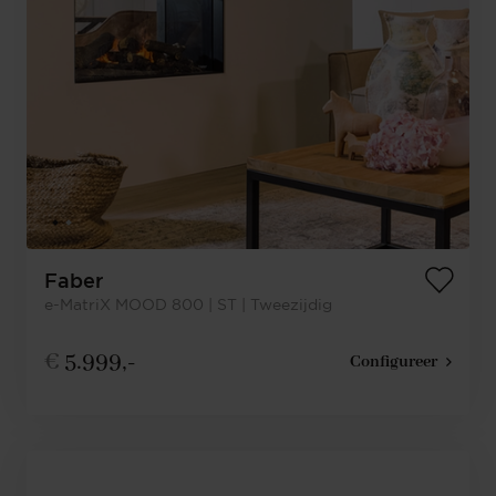
Faber
e-MatriX MOOD 800 | ST | Tweezijdig
€
5.999,-
Configureer