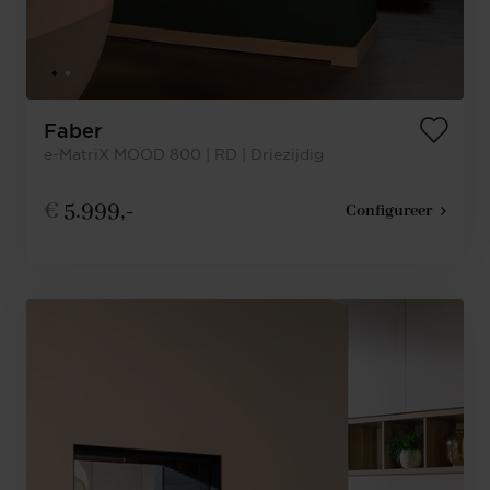
Faber
e-MatriX MOOD 800 | RD | Driezijdig
€
5.999,-
Configureer