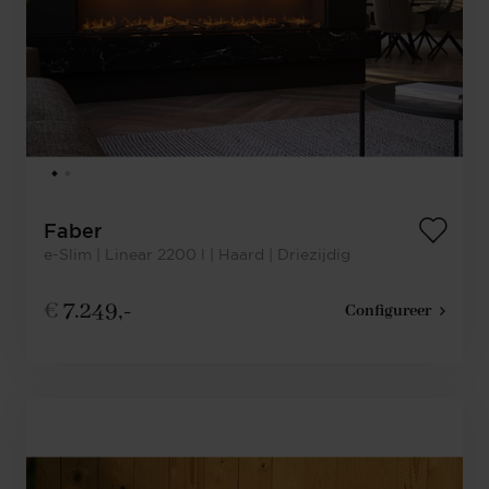
Faber
e-Slim | Linear 2200 l | Haard | Driezijdig
€
7.249,-
Configureer