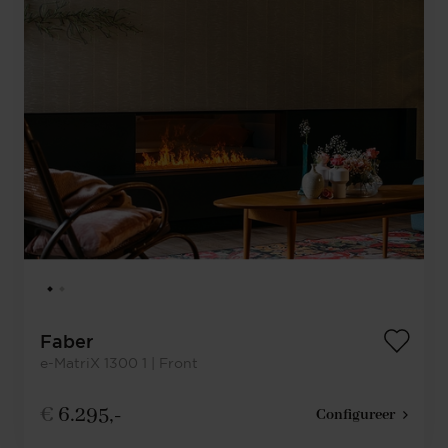
Faber
e-MatriX 1300 1 | Front
€
6.295,-
Configureer