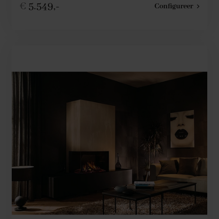
€
5.549,-
Configureer