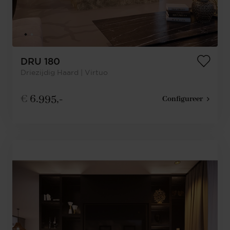
DRU 180
Driezijdig Haard | Virtuo
€
6.995,-
Configureer