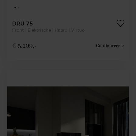
DRU 75
Front | Elektrische | Haard | Virtuo
€
5.109,-
Configureer