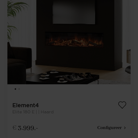
Element4
Elite 180 E | | Haard
€
3.999,-
Configureer