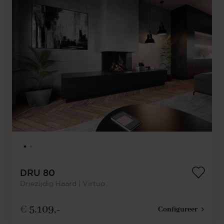
DRU 80
Driezijdig Haard | Virtuo
€
5.109,-
Configureer