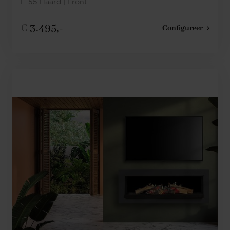
E-55 Haard | Front
€
3.495,-
Configureer