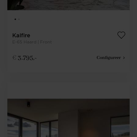
Kalfire
E-65 Haard | Front
€
3.795,-
Configureer