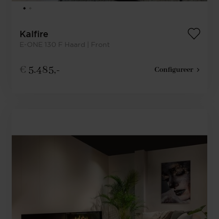
Kalfire
E-ONE 130 F Haard | Front
€
5.485,-
Configureer