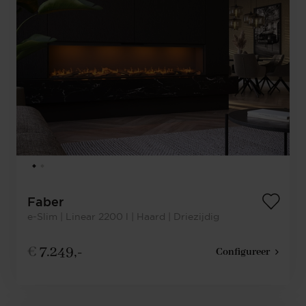
Faber
e-Slim | Linear 2200 l | Haard | Driezijdig
€
7.249,-
Configureer