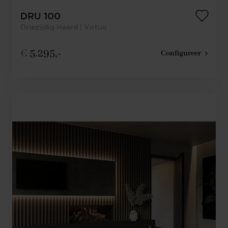
DRU 100
Driezijdig Haard | Virtuo
€
5.295,-
Configureer