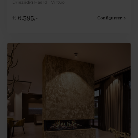
Driezijdig Haard | Virtuo
€
6.395,-
Configureer