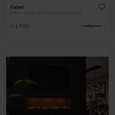
Faber
e-Slim | Linear 1200 l | Haard | Driezijdig
€
4.829,-
Configureer