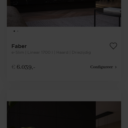
Faber
e-Slim | Linear 1700 l | Haard | Driezijdig
€
6.039,-
Configureer