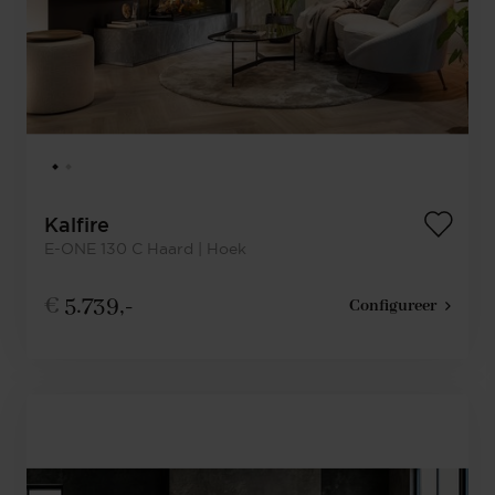
Kalfire
E-ONE 130 C Haard | Hoek
€
5.739,-
Configureer