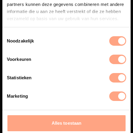
partners kunnen deze gegevens combineren met andere
Een exclusieve handgemaakte
informatie die u aan ze heeft verstrekt of die ze hebben
beleving, waar Nederlands
verzameld op basis van uw gebruik van hun services.
vakmanschap en design
samenkomen.
Noodzakelijk
Spuiterij
Voorkeuren
De meubelen worden in onze
eigen spuiterij afgewerkt met
Statistieken
een hoogwaardige twee
componenten lak.
Marketing
Interieur inrichting
Alles toestaan
PUUUR biedt volledige