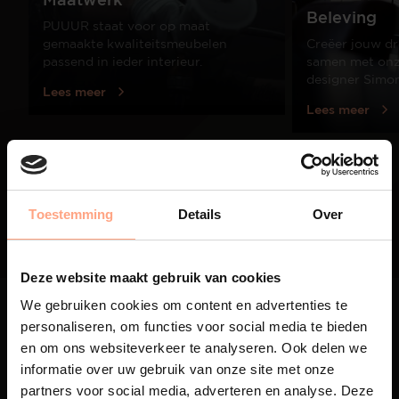
Beleving
PUUUR staat voor op maat
gemaakte kwaliteitsmeubelen
Creëer jouw dr
passend in ieder interieur.
samen met onze
designer Simo
Lees meer
Lees meer
01
/
03
Toestemming
Details
Over
Deze website maakt gebruik van cookies
We gebruiken cookies om content en advertenties te
personaliseren, om functies voor social media te bieden
en om ons websiteverkeer te analyseren. Ook delen we
informatie over uw gebruik van onze site met onze
partners voor social media, adverteren en analyse. Deze
Maatwerk