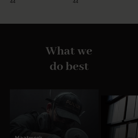
44
44
What we
do best
Maatwerk