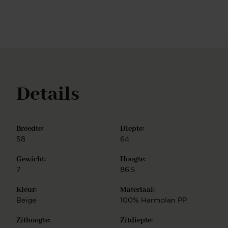
elegant lijnenspel Cross frame - speels lijnenspel
Turn frame - 180 graden draaibaar met auto-return
functie Beehive frame - gespiegeld hexagoon Ieder
onderstel is vervaardigd uit hoogwaardig metaal en
is verkrijgbaar in de finish mat zwart of wit, mat
RVS, mat goud en mat rosé goud. Bovendien is het
populaire Turn frame verkrijgbaar in vier extra
kleurrijke opties: beige, bruin, mint en perzik. U kunt
Details
ook kiezen voor mobiliteit en kiezen voor het Glide
frame: een onderstel met draaiende zwenkwielen, in
matzwart metaal. De Hiroo eetkamerstoel is
eenvoudig te monteren.
Breedte:
Diepte:
58
64
Gewicht:
Hoogte:
7
86.5
Kleur:
Materiaal:
Beige
100% Harmolan PP
Zithoogte:
Zitdiepte: