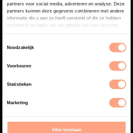
partners voor social media, adverteren en analyse. Deze
partners kunnen deze gegevens combineren met andere
Maatwerk
informatie die u aan ze heeft verstrekt of die ze hebben
Een exclusieve handgemaakte
verzameld op basis van uw gebruik van hun services.
beleving, waar Nederlands
vakmanschap en design
samenkomen.
Noodzakelijk
Voorkeuren
Spuiterij
De meubelen worden in onze
Statistieken
eigen spuiterij afgewerkt met
een hoogwaardige twee
componenten lak.
Marketing
Alles toestaan
Interieur inrichting