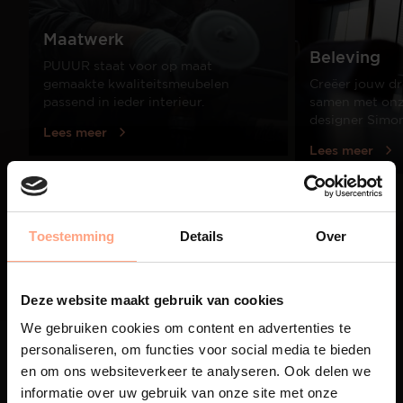
Maatwerk
Beleving
PUUUR staat voor op maat
gemaakte kwaliteitsmeubelen
Creëer jouw dr
passend in ieder interieur.
samen met onze
designer Simo
Lees meer
Lees meer
01
Toestemming
Details
Over
/
03
Deze website maakt gebruik van cookies
We gebruiken cookies om content en advertenties te
personaliseren, om functies voor social media te bieden
en om ons websiteverkeer te analyseren. Ook delen we
informatie over uw gebruik van onze site met onze