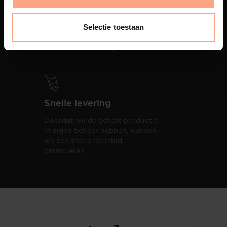
PUUUR biedt volledige
ontzorging van eerste schets tot
Selectie toestaan
oplevering,
met als resultaat een
totale woonbeleving.
Snelle levering
Doordat wij de gehele productie
in eigen beheer hebben, kunnen
wij een snelle levertijd
garanderen.