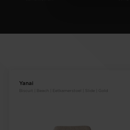
Yanai
Biscuit | Beach | Eetkamerstoel | Slide | Gold