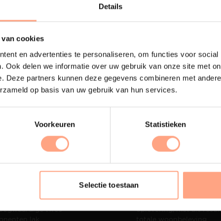
Lees m
Details
 van cookies
ent en advertenties te personaliseren, om functies voor social
. Ook delen we informatie over uw gebruik van onze site met on
e. Deze partners kunnen deze gegevens combineren met andere i
erzameld op basis van uw gebruik van hun services.
Voorkeuren
Statistieken
terij
Interieur inrichting
Selectie toestaan
ubelen worden in onze
PUUUR biedt volledige
 spuiterij afgewerkt met
ontzorging van eerste sc
oogwaardige twee
oplevering,
met als resul
nenten lak.
totale woonbeleving.