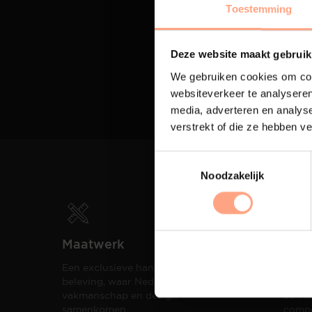
Toestemming
Deze website maakt gebruik
We gebruiken cookies om cont
websiteverkeer te analyseren
media, adverteren en analys
verstrekt of die ze hebben v
Noodzakelijk
Maatwerk
Spui
Een exclusieve handgemaakte
De me
beleving, waar Nederlands
eigen
vakmanschap en design
een h
samenkomen.
compo