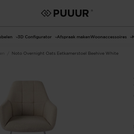
belen
3D Configurator
Afspraak maken
Woonaccessoires
ls
3D Tafel configurator
Bombyxx
len
/
Noto Overnight Oats Eetkamerstoel Beehive White
bels
3D TV-Meubel configurator
Claudi
el met sfeerhaard
3D TV-Meubel met TV-Paneel
Decoratie
dmeubels
3D TV-Paneel configurator
Huisparfums
el
Geurkaarsen
asten
Kaarshouders
s
Lampen
 tafels
Spiegels
Serveren