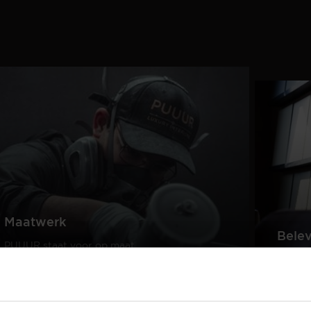
Maatwerk
Bele
PUUUR staat voor op maat
gemaakte kwaliteitsmeubelen
Creëer
passend in ieder interieur.
samen 
design
Lees meer