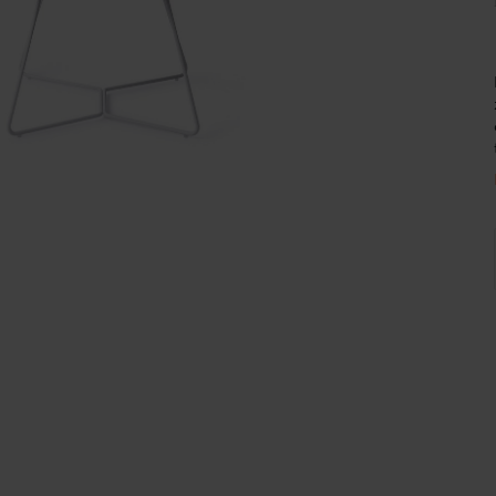
Wijnpalen
k