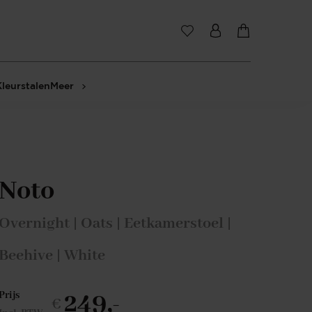
Kleurstalen
Meer
Noto
Overnight | Oats | Eetkamerstoel |
Beehive | White
249,-
Prijs
€