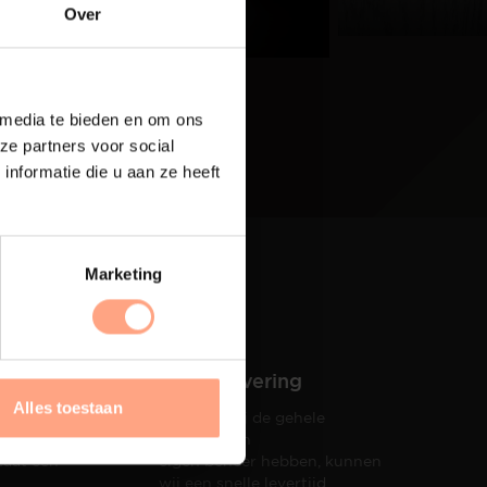
eer
Over
 media te bieden en om ons
ze partners voor social
nformatie die u aan ze heeft
Marketing
Snelle levering
Alles toestaan
Doordat wij de gehele
hets tot
productie in
taat een
eigen beheer hebben, kunnen
wij een snelle levertijd