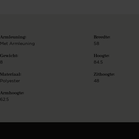
Armleuning:
Breedte:
Met Armleuning
58
Gewicht:
Hoogte:
8
84.5
Materiaal:
Zithoogte:
Polyester
48
Armhoogte:
62.5