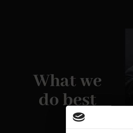
What we
do best