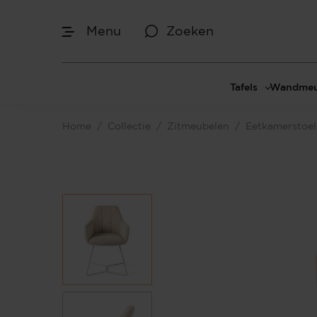
Menu
Zoeken
Tafels
Wandmeu
Eettafels
Cinewal
Home
/
Collectie
/
Zitmeubelen
/
Eetkamerstoe
Salontafels
TV-meu
Sidetables
TV meub
Bijzettafels
TV-wan
TV-pane
Vakkenk
Dressoir
Make-up