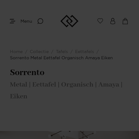
Menu
Afmetingen
Maak je keuze
Home
/
Collectie
/
Tafels
/
Eettafels
/
Je bent gestart met het samenstellen van
Sorrento Metal Eettafel Organisch Amaya Eiken
jouw eigen eettafel. Begin bij het bepalen
van de gewenste afmetingen.
Sorrento
Metal | Eettafel | Organisch | Amaya |
Eiken