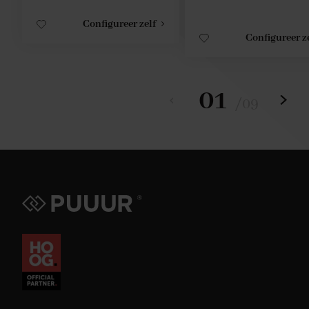
Configureer zelf
Configureer z
01
/
09