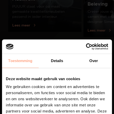
Beleving
PUUUR staat voor op maat
gemaakte kwaliteitsmeubelen
Creëer jouw dr
passend in ieder interieur.
samen met onze
designer Simo
Lees meer
Lees meer
01
/
03
Toestemming
Details
Over
Deze website maakt gebruik van cookies
We gebruiken cookies om content en advertenties te
personaliseren, om functies voor social media te bieden
en om ons websiteverkeer te analyseren. Ook delen we
informatie over uw gebruik van onze site met onze
partners voor social media, adverteren en analyse. Deze
Maatwerk