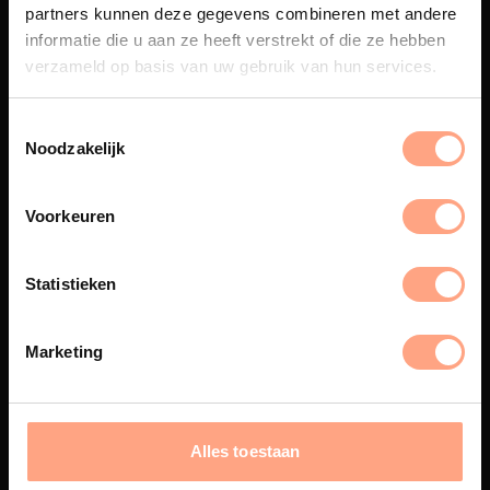
partners kunnen deze gegevens combineren met andere
Een exclusieve handgemaakte
informatie die u aan ze heeft verstrekt of die ze hebben
beleving, waar Nederlands
verzameld op basis van uw gebruik van hun services.
vakmanschap en design
samenkomen.
Noodzakelijk
Spuiterij
Voorkeuren
De meubelen worden in onze
eigen spuiterij afgewerkt met
Statistieken
een hoogwaardige twee
componenten lak.
Marketing
Interieur design
Alles toestaan
PUUUR biedt volledige