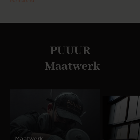
Purmerend
Je kunt ook verschillende vormen, kleuren en
materialen met elkaar combineren voor een speels
effect. In ons uitgebreide assortiment is er een
dressoir voor in iedere woonstijl. Ons complete
assortiment Naast eettafels hebben wij ook andere
meubelen in onze collectie. Zo hebben wij ook
bijvoorbeeld salontafels, dressoirs en vakkenkasten.
PUUUR
Deze zijn ook geheel naar wens zelf samen te
stellen. Combineer meerdere soorten meubels uit
dezelfde serie en creëer een totale woonbeleving.
Maatwerk
Maatwerk