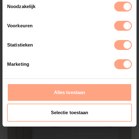
Noodzakelijk
Tv-Meubel Runa
4 | Kleppen | eiken
Voorkeuren
€
2.475,-
Configureer
Statistieken
Marketing
Alles toestaan
Selectie toestaan