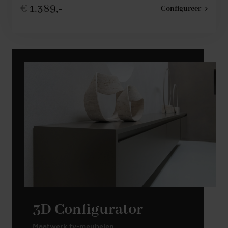
€
1.389,-
Configureer
3D Configurator
Maatwerk tv-meubelen