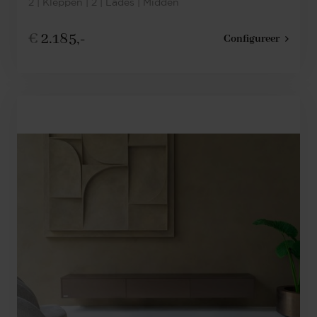
2 | Kleppen | 2 | Lades | Midden
€
2.185,-
Configureer