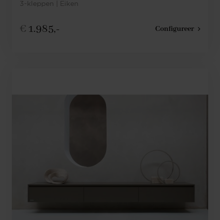
3-kleppen | Eiken
€
1.985,-
Configureer