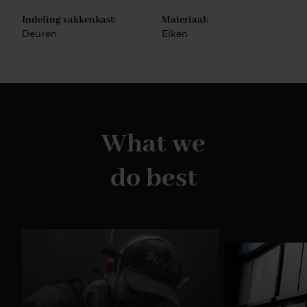
combineren. Bekijk dan ook eens onze tv-
meubelen, sidetables en cinewalls. Deze zijn ook
Indeling vakkenkast:
Materiaal:
geheel naar wens zelf samen te stellen. Combineer
Deuren
Eiken
meerdere soorten meubels uit dezelfde serie en
creëer een totale woonbeleving.
What we
do best