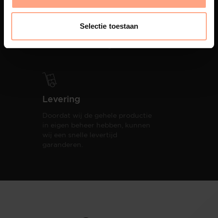
PUUUR biedt volledige
ontzorging van eerste schets tot
Selectie toestaan
oplevering,
met als resultaat een
totale woonbeleving.
Levering
Doordat wij de gehele productie
in eigen beheer hebben, kunnen
wij een snelle levertijd
garanderen.