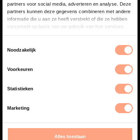
partners voor social media, adverteren en analyse. Deze
partners kunnen deze gegevens combineren met andere
Maatwerk
informatie die u aan ze heeft verstrekt of die ze hebben
Een exclusieve handgemaakte
verzameld op basis van uw gebruik van hun services.
beleving, waar Nederlands
vakmanschap en design
samenkomen.
Noodzakelijk
Voorkeuren
Spuiterij
De meubelen worden in onze
Statistieken
eigen spuiterij afgewerkt met
een hoogwaardige twee
componenten lak.
Marketing
Alles toestaan
Productie