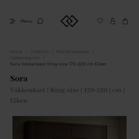
Menu
Afmetingen
Maak je keuze
Home
/
Collectie
/
Wandmeubelen
/
Je bent gestart met het samenstellen van
Vakkenkasten
/
jouw eigen vakkenkast. Begin bij het
Sora Vakkenkast King-size 170-220 cm Eiken
bepalen van de gewenste afmetingen.
Sora
Vakkenkast | King-size | 170-220 | cm |
Eiken