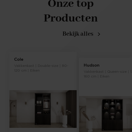
Onze top
Producten
Bekijk alles
Cole
Hudson
Vakkenkast | Double-size | 80-
120 cm | Eiken
Vakkenkast | Queen-size | 
160 cm | Eiken