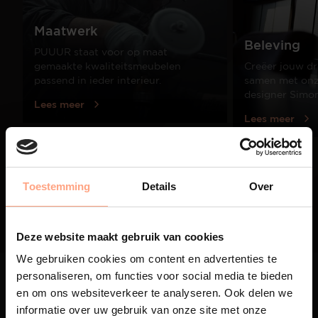
Maatwerk
Beleving
PUUUR staat voor op maat
gemaakte kwaliteitsmeubelen
Creëer jouw dr
passend in ieder interieur.
samen met onze
designer Simo
Lees meer
Lees meer
01
Toestemming
Details
Over
/
03
Deze website maakt gebruik van cookies
We gebruiken cookies om content en advertenties te
personaliseren, om functies voor social media te bieden
en om ons websiteverkeer te analyseren. Ook delen we
informatie over uw gebruik van onze site met onze