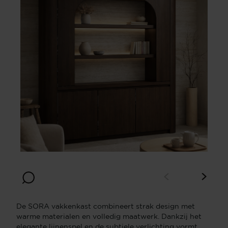
Breedte
Diepte
170
40
Hoogte
220
De SORA vakkenkast combineert strak design met
warme materialen en volledig maatwerk. Dankzij het
elegante lijnenspel en de subtiele verlichting vormt