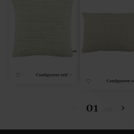
Configureer zelf
Configureer z
01
/
05