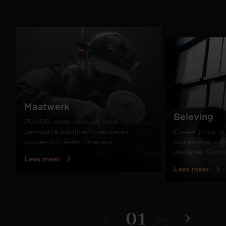
Maatwerk
Beleving
PUUUR staat voor op maat
gemaakte kwaliteitsmeubelen
Creëer jouw dr
passend in ieder interieur.
samen met onze
designer Simo
Lees meer
Lees meer
01
/
03