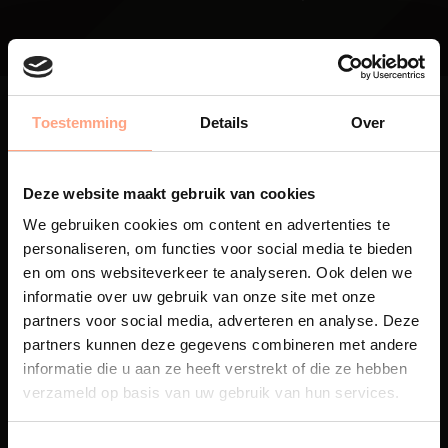
Toestemming
Details
Over
Deze website maakt gebruik van cookies
Maatwerk
We gebruiken cookies om content en advertenties te
Een exclusieve handgemaakte
personaliseren, om functies voor social media te bieden
beleving, waar Nederlands
en om ons websiteverkeer te analyseren. Ook delen we
vakmanschap en design
informatie over uw gebruik van onze site met onze
samenkomen.
partners voor social media, adverteren en analyse. Deze
partners kunnen deze gegevens combineren met andere
informatie die u aan ze heeft verstrekt of die ze hebben
verzameld op basis van uw gebruik van hun services.
Spuiterij
De meubelen worden in onze