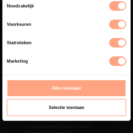
eigen spuiterij afgewerkt met
Noodzakelijk
een hoogwaardige twee
componenten lak.
Voorkeuren
Statistieken
Interieur inrichting
PUUUR biedt volledige
Marketing
ontzorging van eerste schets tot
oplevering,
met als resultaat een
totale woonbeleving.
Alles toestaan
Selectie toestaan
Snelle levering
Doordat wij de gehele productie
in eigen beheer hebben, kunnen
wij een snelle levertijd