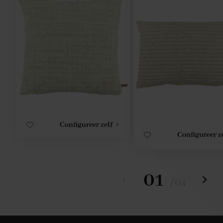
Configureer zelf
Configureer z
01
/
04