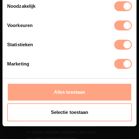
eigen spuiterij afgewerkt met
Noodzakelijk
een hoogwaardige twee
componenten lak.
Voorkeuren
Statistieken
Interieur inrichting
PUUUR biedt volledige
Marketing
ontzorging van eerste schets tot
oplevering,
met als resultaat een
totale woonbeleving.
Alles toestaan
Selectie toestaan
Snelle levering
Doordat wij de gehele productie
in eigen beheer hebben, kunnen
wij een snelle levertijd