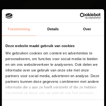
Toestemming
Details
Over
Deze website maakt gebruik van cookies
Maatwerk
We gebruiken cookies om content en advertenties te
Een exclusieve handgemaakte
personaliseren, om functies voor social media te bieden
beleving, waar Nederlands
en om ons websiteverkeer te analyseren. Ook delen we
vakmanschap en design
informatie over uw gebruik van onze site met onze
samenkomen.
partners voor social media, adverteren en analyse. Deze
partners kunnen deze gegevens combineren met andere
informatie die u aan ze heeft verstrekt of die ze hebben
verzameld op basis van uw gebruik van hun services.
Spuiterij
De meubelen worden in onze