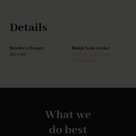
Details
Breedte x Hoogte:
Bekijk in de winkel
40 x 60
PUUUR showroom
Purmerend
What we
do best