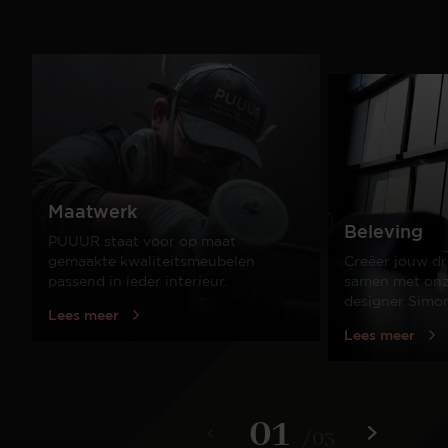
Maatwerk
Beleving
PUUUR staat voor op maat
gemaakte kwaliteitsmeubelen
Creëer jouw dr
passend in ieder interieur.
samen met onze
designer Simo
Lees meer
Lees meer
01
/
03