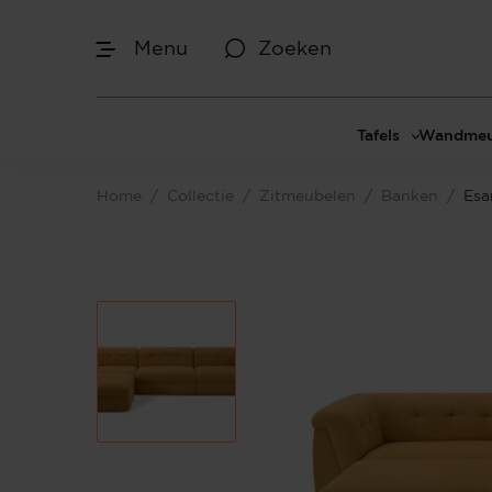
Menu
Zoeken
Tafels
Wandmeu
Eettafels
Cinewal
Home
/
Collectie
/
Zitmeubelen
/
Banken
/
Esa
Salontafels
TV-meu
Sidetables
TV meub
Bijzettafels
TV-wan
TV-pane
Vakkenk
Dressoir
Make-up