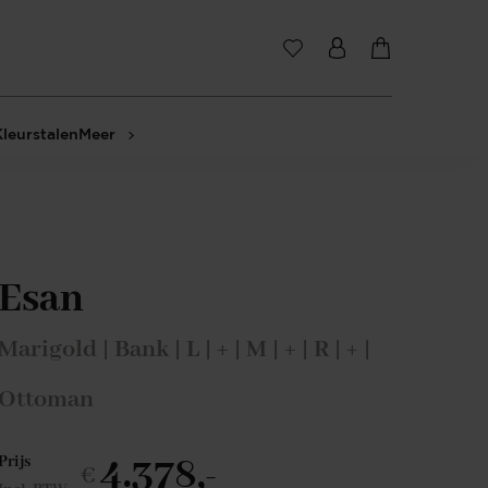
Kleurstalen
Meer
Esan
Marigold | Bank | L | + | M | + | R | + |
Ottoman
4.378,-
Prijs
€