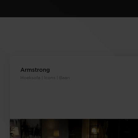
Armstrong
Hoeksofa | Icons | Baan