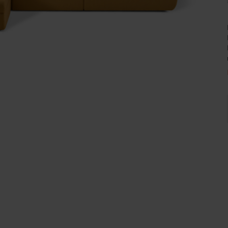
Wijnpalen
L 