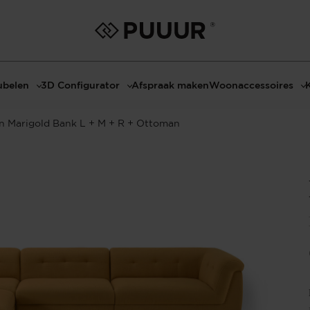
belen
3D Configurator
Afspraak maken
Woonaccessoires
ls
3D Tafel configurator
Bombyxx
n Marigold Bank L + M + R + Ottoman
bels
3D TV-Meubel configurator
Claudi
el met sfeerhaard
3D TV-Meubel met TV-Paneel
Decoratie
dmeubels
3D TV-Paneel configurator
Huisparfums
el
Geurkaarsen
asten
Kaarshouders
s
Lampen
 tafels
Spiegels
Serveren