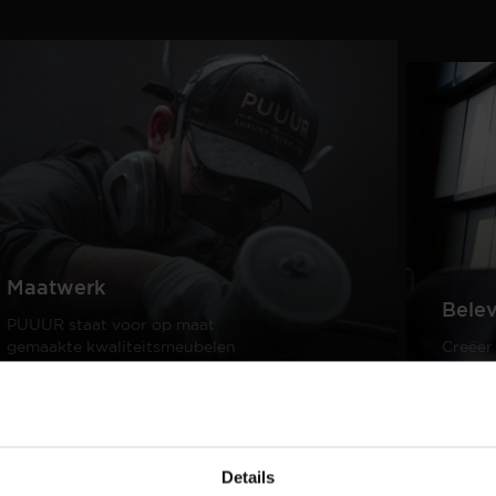
Maatwerk
Bele
PUUUR staat voor op maat
gemaakte kwaliteitsmeubelen
Creëer
passend in ieder interieur.
samen 
design
Lees meer
Lees m
Details