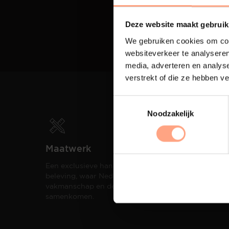
Deze website maakt gebruik
We gebruiken cookies om cont
websiteverkeer te analyseren
media, adverteren en analys
verstrekt of die ze hebben v
Noodzakelijk
Maatwerk
Spui
Een exclusieve handgemaakte
De me
beleving, waar Nederlands
eigen
vakmanschap en design
een h
samenkomen.
compo