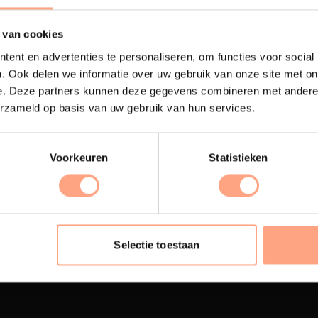
 van cookies
ent en advertenties te personaliseren, om functies voor social
. Ook delen we informatie over uw gebruik van onze site met on
e. Deze partners kunnen deze gegevens combineren met andere i
erzameld op basis van uw gebruik van hun services.
Voorkeuren
Statistieken
terij
Interieur inrichting
ubelen worden in onze
PUUUR biedt volledige
 spuiterij afgewerkt met
ontzorging van eerste sc
Selectie toestaan
oogwaardige twee
oplevering,
met als resul
nenten lak.
totale woonbeleving.