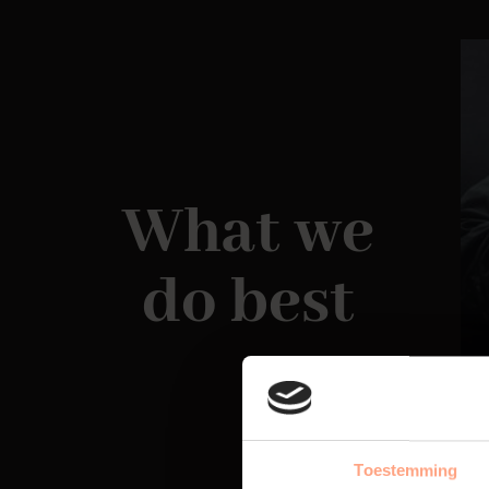
What we
do best
Toestemming