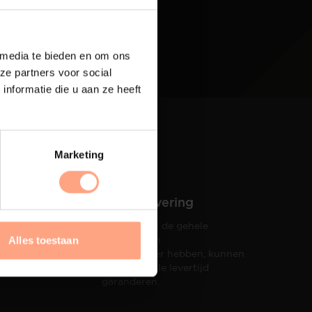
 media te bieden en om ons
ze partners voor social
nformatie die u aan ze heeft
Marketing
Snelle levering
Doordat wij de gehele
hets tot
productie in
Alles toestaan
taat een
eigen beheer hebben, kunnen
wij een snelle levertijd
garanderen.