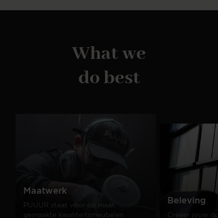
What we
do best
Maatwerk
Beleving
PUUUR staat voor op maat
gemaakte kwaliteitsmeubelen
Creëer jouw dr