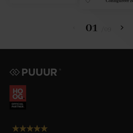
Configureer z
01
/
09