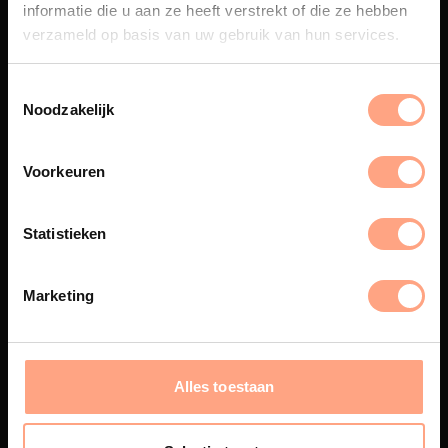
informatie die u aan ze heeft verstrekt of die ze hebben
vakmanschap en design
samenkomen.
verzameld op basis van uw gebruik van hun services.
Noodzakelijk
Spuiterij
Voorkeuren
De meubelen worden in onze
eigen spuiterij afgewerkt met
een hoogwaardige twee
Statistieken
componenten lak.
Marketing
Interieur inrichting
PUUUR biedt volledige
Alles toestaan
ontzorging van eerste schets tot
oplevering,
met als resultaat een
totale woonbeleving.