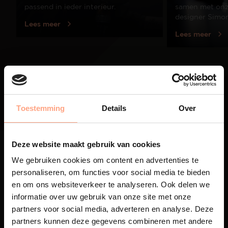
passend in ieder interieur.
samen met onze
designer Simo
Lees meer
Lees meer
01
/
03
Toestemming
Details
Over
Deze website maakt gebruik van cookies
We gebruiken cookies om content en advertenties te
personaliseren, om functies voor social media te bieden
en om ons websiteverkeer te analyseren. Ook delen we
Maatwerk
informatie over uw gebruik van onze site met onze
partners voor social media, adverteren en analyse. Deze
Een exclusieve handgemaakte
partners kunnen deze gegevens combineren met andere
beleving, waar Nederlands