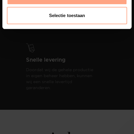
PUUUR biedt volledige
ontzorging van eerste schets tot
Selectie toestaan
oplevering,
met als resultaat een
totale woonbeleving.
Snelle levering
Doordat wij de gehele productie
in eigen beheer hebben, kunnen
wij een snelle levertijd
garanderen.