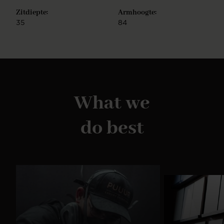
Zitdiepte:
Armhoogte:
35
84
What we
do best