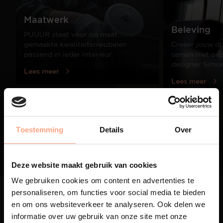
Maatwerk
Beleving
PUUUR staat voor op maat
gemaakte kwaliteitsmeubelen
Creëer jouw dr
passend in ieder interieur.
samen met onze
designer Simo
Lees meer
Lees meer
01
Toestemming
Details
Over
/
03
Deze website maakt gebruik van cookies
We gebruiken cookies om content en advertenties te
personaliseren, om functies voor social media te bieden
en om ons websiteverkeer te analyseren. Ook delen we
informatie over uw gebruik van onze site met onze