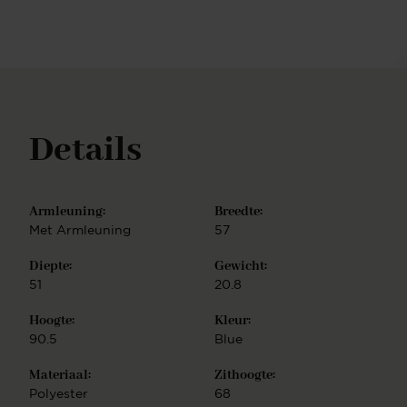
verkrijgbaar met 2 verschillende frames - het Slide
en Arch frame en 2 zithoogtes; Counter (L) heeft
een zithoogte van 65 cm Bar (H) heeft een
zithoogte van 75 cm. De Kushi barkruk is eenvoudig
te monteren.
Details
Armleuning:
Breedte:
Met Armleuning
57
Diepte:
Gewicht:
51
20.8
Hoogte:
Kleur:
90.5
Blue
Materiaal:
Zithoogte:
Polyester
68