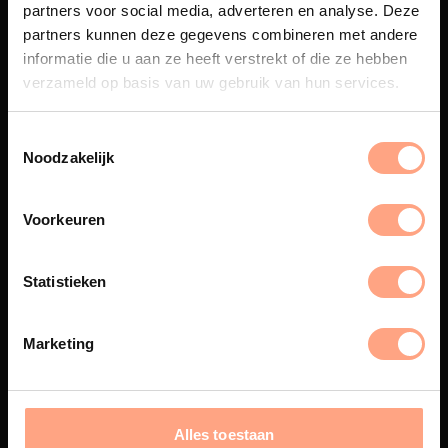
partners voor social media, adverteren en analyse. Deze
Maatwerk
partners kunnen deze gegevens combineren met andere
informatie die u aan ze heeft verstrekt of die ze hebben
Een exclusieve handgemaakte
verzameld op basis van uw gebruik van hun services.
beleving, waar Nederlands
vakmanschap en design
samenkomen.
Noodzakelijk
Voorkeuren
Spuiterij
De meubelen worden in onze
Statistieken
eigen spuiterij afgewerkt met
een hoogwaardige twee
componenten lak.
Marketing
Alles toestaan
Interieur inrichting