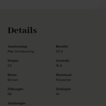
Misaki barkruk is eenvoudig te monteren.
Details
Armleuning:
Breedte:
Met Armleuning
55.5
Diepte:
Gewicht:
52
16.4
Kleur:
Materiaal:
Brown
Polyester
Zithoogte:
Zitdiepte:
66
41
Armhoogte: