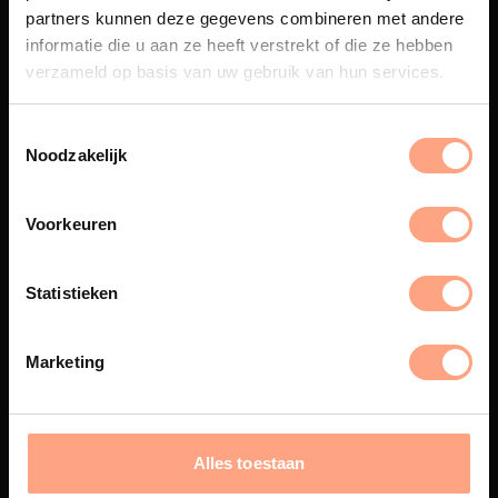
partners kunnen deze gegevens combineren met andere
Een exclusieve handgemaakte
informatie die u aan ze heeft verstrekt of die ze hebben
beleving, waar Nederlands
verzameld op basis van uw gebruik van hun services.
vakmanschap en design
samenkomen.
Noodzakelijk
Voorkeuren
Spuiterij
De meubelen worden in onze
eigen spuiterij afgewerkt met
Statistieken
een hoogwaardige twee
componenten lak.
Marketing
Interieur inrichting
Alles toestaan
PUUUR biedt volledige