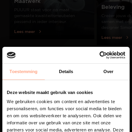
Maatwerk
Beleving
PUUUR staat voor op maat
gemaakte kwaliteitsmeubelen
Creëer jouw dr
passend in ieder interieur.
samen met onze
designer Simo
Lees meer
Lees meer
01
/
03
Toestemming
Details
Over
Deze website maakt gebruik van cookies
We gebruiken cookies om content en advertenties te
personaliseren, om functies voor social media te bieden
en om ons websiteverkeer te analyseren. Ook delen we
informatie over uw gebruik van onze site met onze
partners voor social media, adverteren en analyse. Deze
Maatwerk