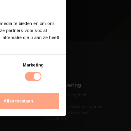
 media te bieden en om ons
ze partners voor social
nformatie die u aan ze heeft
Marketing
Snelle levering
Doordat wij de gehele
hets tot
productie in
Alles toestaan
taat een
eigen beheer hebben, kunnen
wij een snelle levertijd
garanderen.