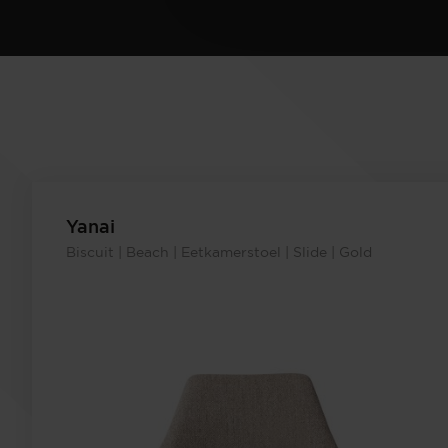
Yanai
Biscuit | Beach | Eetkamerstoel | Slide | Gold