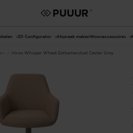
belen
3D Configurator
Afspraak maken
Woonaccessoires
ls
3D Tafel configurator
Bombyxx
len
/
Hiroo Whisper Wheat Eetkamerstoel Caster Grey
bels
3D TV-Meubel configurator
Claudi
el met sfeerhaard
3D TV-Meubel met TV-Paneel
Decoratie
dmeubels
3D TV-Paneel configurator
Huisparfums
el
Geurkaarsen
asten
Kaarshouders
s
Lampen
 tafels
Spiegels
Serveren