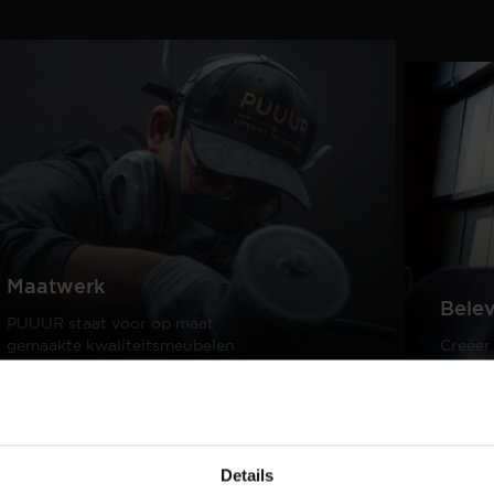
Maatwerk
Bele
PUUUR staat voor op maat
gemaakte kwaliteitsmeubelen
Creëer
passend in ieder interieur.
samen 
design
Lees meer
Lees m
Details