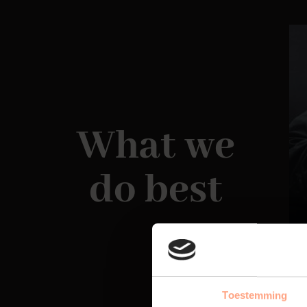
What we
do best
Toestemming