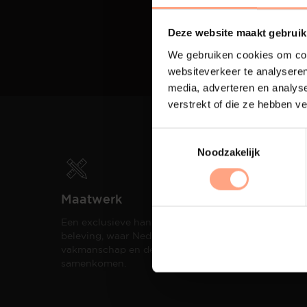
Deze website maakt gebruik
We gebruiken cookies om cont
websiteverkeer te analyseren
media, adverteren en analys
verstrekt of die ze hebben v
Noodzakelijk
Maatwerk
Spui
Een exclusieve handgemaakte
De me
beleving, waar Nederlands
eigen
vakmanschap en design
een h
samenkomen.
compo