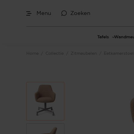
Menu
Zoeken
Tafels
Wandmeu
Eettafels
Cinewal
Home
/
Collectie
/
Zitmeubelen
/
Eetkamerstoe
Salontafels
TV-meu
Sidetables
TV meub
Bijzettafels
TV-wan
TV-pane
Vakkenk
Dressoir
Make-up