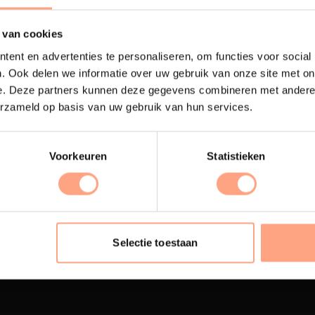
 van cookies
ent en advertenties te personaliseren, om functies voor social
. Ook delen we informatie over uw gebruik van onze site met on
e. Deze partners kunnen deze gegevens combineren met andere i
erzameld op basis van uw gebruik van hun services.
Voorkeuren
Statistieken
terij
Interieur inrichting
ubelen worden in onze
PUUUR biedt volledige
 spuiterij afgewerkt met
ontzorging van eerste sc
Selectie toestaan
oogwaardige twee
oplevering,
met als resul
nenten lak.
totale woonbeleving.