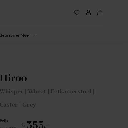
Kleurstalen
Meer
Hiroo
Whisper | Wheat | Eetkamerstoel |
Caster | Grey
355,-
Prijs
€