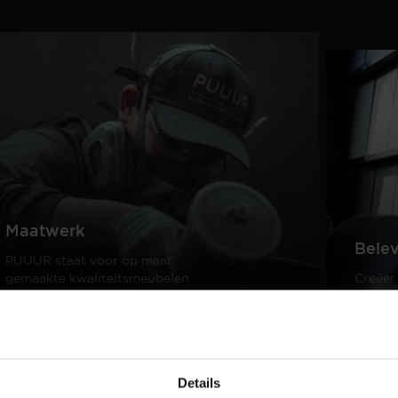
Maatwerk
Bele
PUUUR staat voor op maat
gemaakte kwaliteitsmeubelen
Creëer
passend in ieder interieur.
samen 
design
Lees meer
Lees m
Details