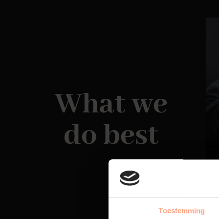
What we
do best
Toestemming