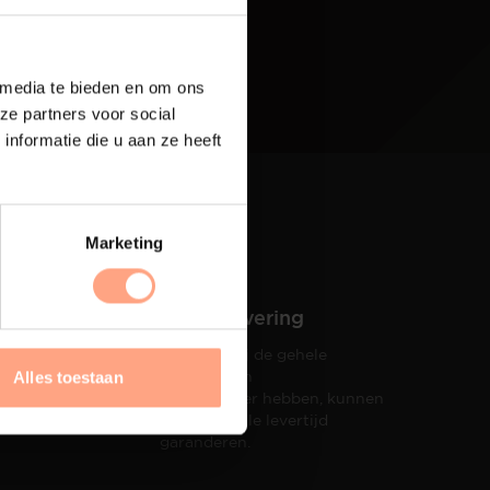
 media te bieden en om ons
ze partners voor social
nformatie die u aan ze heeft
Marketing
Snelle levering
Doordat wij de gehele
hets tot
productie in
Alles toestaan
taat een
eigen beheer hebben, kunnen
wij een snelle levertijd
garanderen.