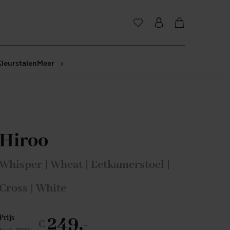
Kleurstalen
Meer
Hiroo
Whisper | Wheat | Eetkamerstoel |
Cross | White
249,-
Prijs
€