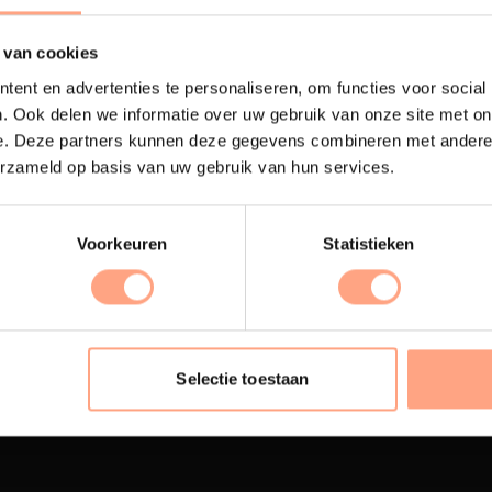
 van cookies
ent en advertenties te personaliseren, om functies voor social
. Ook delen we informatie over uw gebruik van onze site met on
e. Deze partners kunnen deze gegevens combineren met andere i
erzameld op basis van uw gebruik van hun services.
Voorkeuren
Statistieken
terij
Interieur inrichting
ubelen worden in onze
PUUUR biedt volledige
 spuiterij afgewerkt met
ontzorging van eerste sc
Selectie toestaan
oogwaardige twee
oplevering,
met als resul
nenten lak.
totale woonbeleving.