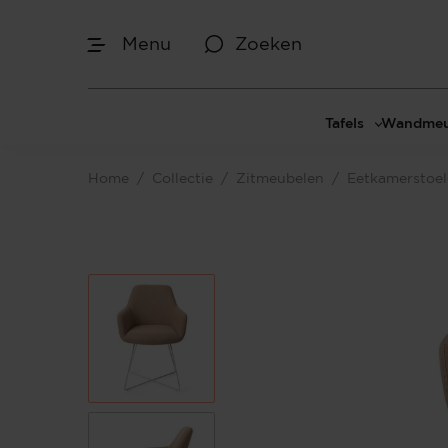
Menu
Zoeken
Tafels
Wandmeu
Eettafels
Cinewal
Home
/
Collectie
/
Zitmeubelen
/
Eetkamerstoe
Salontafels
TV-meu
Sidetables
TV meub
Bijzettafels
TV-wan
TV-pane
Vakkenk
Dressoir
Make-up