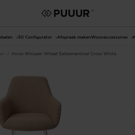
belen
3D Configurator
Afspraak maken
Woonaccessoires
ls
3D Tafel configurator
Bombyxx
len
/
Hiroo Whisper Wheat Eetkamerstoel Cross White
bels
3D TV-Meubel configurator
Claudi
el met sfeerhaard
3D TV-Meubel met TV-Paneel
Decoratie
dmeubels
3D TV-Paneel configurator
Huisparfums
el
Geurkaarsen
asten
Kaarshouders
s
Lampen
 tafels
Spiegels
Serveren