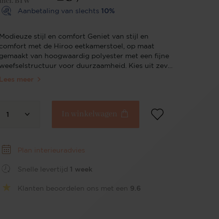
Incl. BTW
Aanbetaling van slechts
10%
Modieuze stijl en comfort Geniet van stijl en
comfort met de Hiroo eetkamerstoel, op maat
gemaakt van hoogwaardig polyester met een fijne
weefselstructuur voor duurzaamheid. Kies uit zeven
chique tinten, van de ingetogen elegantie van
Lees meer
Whisper Wheat tot de dynamische Groovy Garam.
Bekend om zijn ruime zitplaatsen en comfort, past
de Hiroo perfect bij elke moderne of
In winkelwagen
Scandinavische setting, waardoor alledaagse diners
1
veranderen in een luxe zitervaring. Verken ook de
Hiroo bijzetstoel, een perfecte aanvulling om je
Hiroo eetensemble compleet te maken. Elegante
Plan interieuradvies
bekleding Kleed je eetruimte aan in moderne
elegantie met de hoogwaardige, fijngeweven
Snelle levertijd
1 week
polyester bekleding van de Hiroo stoel. De gladde
textuur en veerkrachtige stof beloven
Klanten beoordelen ons met een
9.6
duurzaamheid en een zachte aanraking, waardoor
de Hiroo een slimme keuze is voor zowel gezellige
familiediners als verfijnde omgevingen zoals een