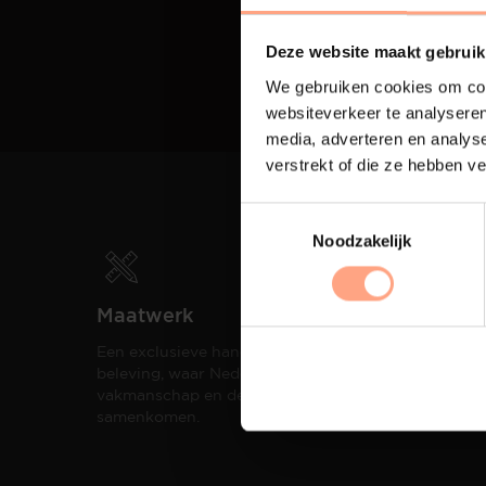
Deze website maakt gebruik
We gebruiken cookies om cont
websiteverkeer te analyseren
media, adverteren en analys
verstrekt of die ze hebben v
Noodzakelijk
Maatwerk
Spui
Een exclusieve handgemaakte
De me
beleving, waar Nederlands
eigen
vakmanschap en design
een h
samenkomen.
compo