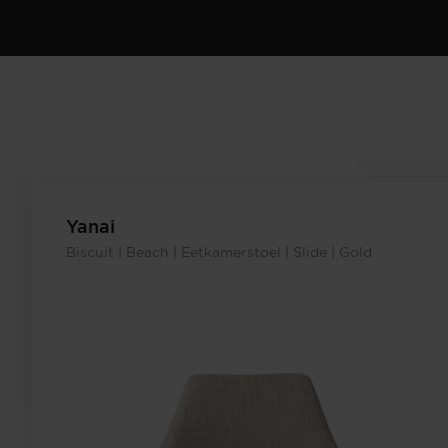
Yanai
Biscuit | Beach | Eetkamerstoel | Slide | Gold