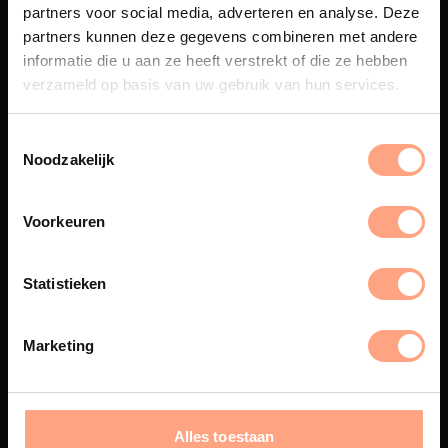
partners voor social media, adverteren en analyse. Deze
partners kunnen deze gegevens combineren met andere
Maatwerk
informatie die u aan ze heeft verstrekt of die ze hebben
Een exclusieve handgemaakte
verzameld op basis van uw gebruik van hun services.
beleving, waar Nederlands
vakmanschap en design
samenkomen.
Noodzakelijk
Voorkeuren
Spuiterij
De meubelen worden in onze
Statistieken
eigen spuiterij afgewerkt met
een hoogwaardige twee
componenten lak.
Marketing
Alles toestaan
Interieur inrichting