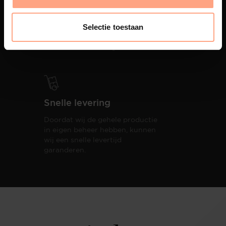
PUUUR biedt volledige
ontzorging van eerste schets tot
Selectie toestaan
oplevering,
met als resultaat een
totale woonbeleving.
Snelle levering
Doordat wij de gehele productie
in eigen beheer hebben, kunnen
wij een snelle levertijd
garanderen.