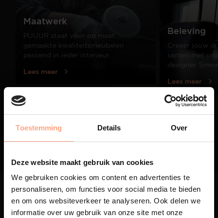
Maatwerk
Beleving
PUUUR staat voor op maat
gemaakte kwaliteitsmeubelen
Creëer jouw dr
passend in ieder interieur.
samen met onze
designer Simo
Lees meer
Lees meer
01
Toestemming
Details
Over
/
03
Deze website maakt gebruik van cookies
We gebruiken cookies om content en advertenties te
personaliseren, om functies voor social media te bieden
en om ons websiteverkeer te analyseren. Ook delen we
informatie over uw gebruik van onze site met onze