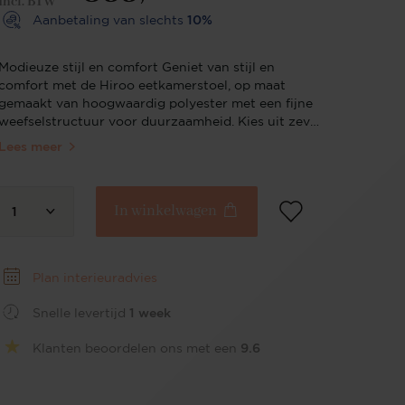
Incl. BTW
Aanbetaling van slechts
10%
Modieuze stijl en comfort Geniet van stijl en
comfort met de Hiroo eetkamerstoel, op maat
gemaakt van hoogwaardig polyester met een fijne
weefselstructuur voor duurzaamheid. Kies uit zeven
chique tinten, van de ingetogen elegantie van
Lees meer
Whisper Wheat tot de dynamische Groovy Garam.
Bekend om zijn ruime zitplaatsen en comfort, past
de Hiroo perfect bij elke moderne of
In winkelwagen
Scandinavische setting, waardoor alledaagse diners
1
veranderen in een luxe zitervaring. Verken ook de
Hiroo bijzetstoel, een perfecte aanvulling om je
Hiroo eetensemble compleet te maken. Elegante
Plan interieuradvies
bekleding Kleed je eetruimte aan in moderne
elegantie met de hoogwaardige, fijngeweven
Snelle levertijd
1 week
polyester bekleding van de Hiroo stoel. De gladde
textuur en veerkrachtige stof beloven
Klanten beoordelen ons met een
9.6
duurzaamheid en een zachte aanraking, waardoor
de Hiroo een slimme keuze is voor zowel gezellige
familiediners als verfijnde omgevingen zoals een