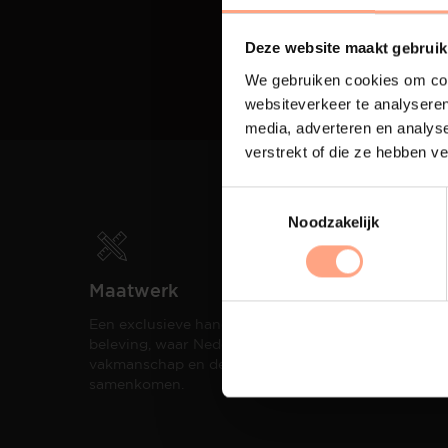
Deze website maakt gebruik
We gebruiken cookies om cont
websiteverkeer te analyseren
media, adverteren en analys
verstrekt of die ze hebben v
Noodzakelijk
Maatwerk
Spui
Een exclusieve handgemaakte
De me
beleving, waar Nederlands
eigen
vakmanschap en design
een h
samenkomen.
compo