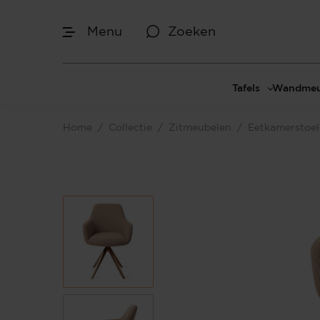
Menu
Zoeken
Tafels
Wandmeu
Eettafels
Cinewal
Home
/
Collectie
/
Zitmeubelen
/
Eetkamerstoe
Salontafels
TV-meu
Sidetables
TV meub
Bijzettafels
TV-wan
TV-pane
Vakkenk
Dressoir
Make-up