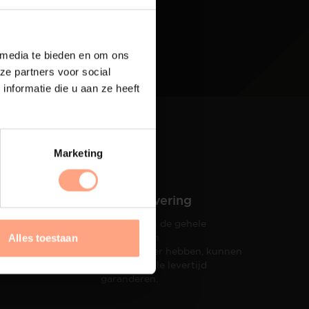
 media te bieden en om ons
ze partners voor social
nformatie die u aan ze heeft
Marketing
Snelle levering
Doordat wij de gehele
hets tot
productie in
Alles toestaan
taat een
eigen beheer hebben, kunnen
wij een snelle levertijd
garanderen.