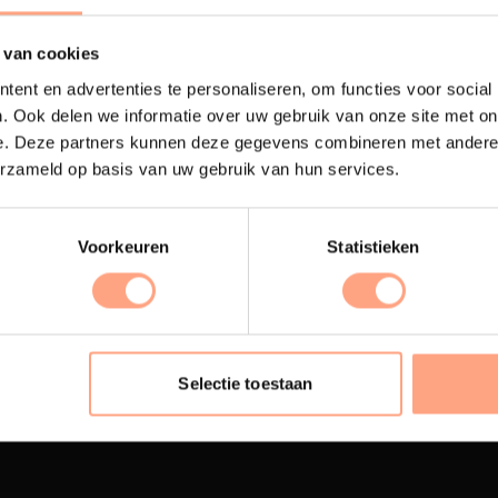
 van cookies
ent en advertenties te personaliseren, om functies voor social
. Ook delen we informatie over uw gebruik van onze site met on
e. Deze partners kunnen deze gegevens combineren met andere i
erzameld op basis van uw gebruik van hun services.
Voorkeuren
Statistieken
terij
Interieur inrichting
ubelen worden in onze
PUUUR biedt volledige
 spuiterij afgewerkt met
ontzorging van eerste sc
Selectie toestaan
oogwaardige twee
oplevering,
met als resul
nenten lak.
totale woonbeleving.