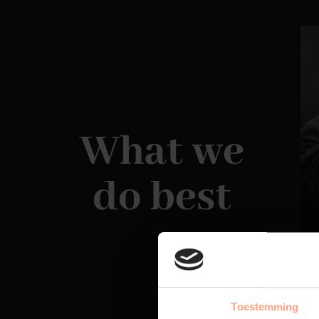
What we
do best
Toestemming