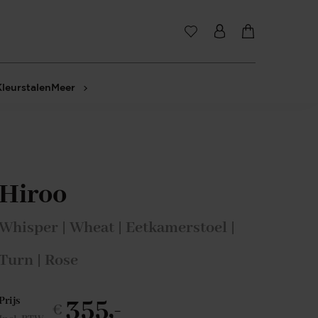
Kleurstalen
Meer
Hiroo
Whisper | Wheat | Eetkamerstoel |
Turn | Rose
355,-
Prijs
€