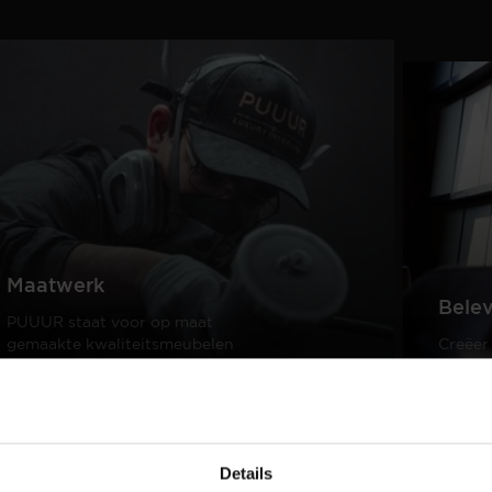
Maatwerk
Bele
PUUUR staat voor op maat
gemaakte kwaliteitsmeubelen
Creëer
passend in ieder interieur.
samen 
design
Lees meer
Lees m
Details