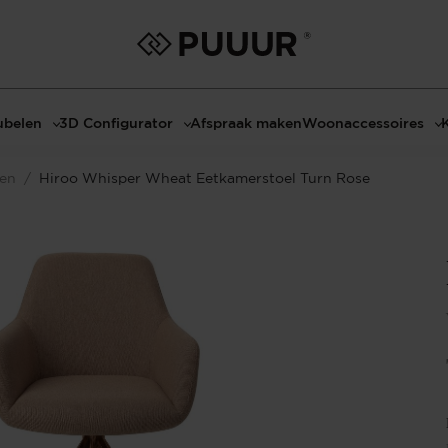
belen
3D Configurator
Afspraak maken
Woonaccessoires
ls
3D Tafel configurator
Bombyxx
len
/
Hiroo Whisper Wheat Eetkamerstoel Turn Rose
bels
3D TV-Meubel configurator
Claudi
el met sfeerhaard
3D TV-Meubel met TV-Paneel
Decoratie
dmeubels
3D TV-Paneel configurator
Huisparfums
el
Geurkaarsen
asten
Kaarshouders
s
Lampen
 tafels
Spiegels
Serveren