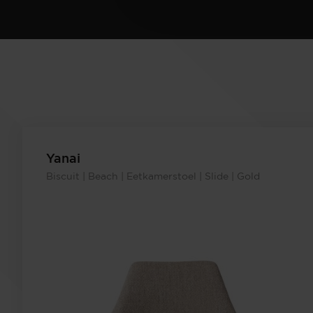
Yanai
Biscuit | Beach | Eetkamerstoel | Slide | Gold