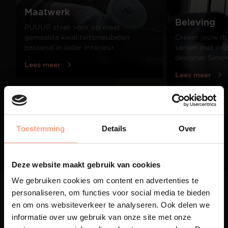
Maatwerk
Beleving
PUUUR staat voor op maat
gemaakte kwaliteitsmeubelen
Creëer jouw dr
passend in ieder interieur.
samen met onze
designer Simo
Lees meer
Lees meer
01
/
03
Toestemming
Details
Over
Deze website maakt gebruik van cookies
We gebruiken cookies om content en advertenties te
personaliseren, om functies voor social media te bieden
en om ons websiteverkeer te analyseren. Ook delen we
informatie over uw gebruik van onze site met onze