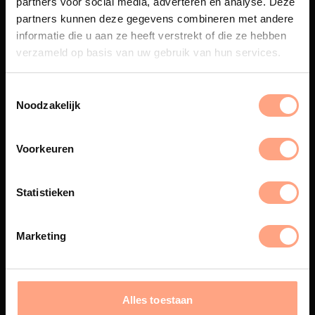
partners voor social media, adverteren en analyse. Deze
Maatwerk
partners kunnen deze gegevens combineren met andere
informatie die u aan ze heeft verstrekt of die ze hebben
Een exclusieve handgemaakte
beleving, waar Nederlands
verzameld op basis van uw gebruik van hun services.
vakmanschap en design
samenkomen.
Noodzakelijk
Voorkeuren
Spuiterij
De meubelen worden in onze
Statistieken
eigen spuiterij afgewerkt met
een hoogwaardige twee
componenten lak.
Marketing
Interieur inrichting
Alles toestaan