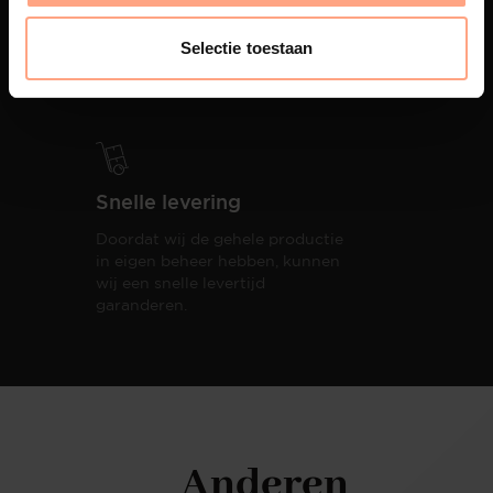
PUUUR biedt volledige
ontzorging van eerste schets tot
Selectie toestaan
oplevering,
met als resultaat een
totale woonbeleving.
Snelle levering
Doordat wij de gehele productie
in eigen beheer hebben, kunnen
wij een snelle levertijd
garanderen.
Anderen