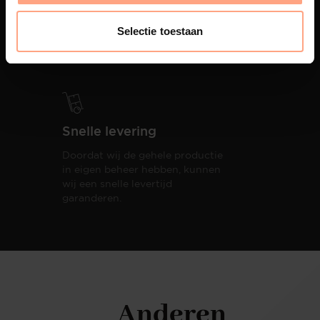
PUUUR biedt volledige
ontzorging van eerste schets tot
Selectie toestaan
oplevering,
met als resultaat een
totale woonbeleving.
Snelle levering
Doordat wij de gehele productie
in eigen beheer hebben, kunnen
wij een snelle levertijd
garanderen.
Anderen