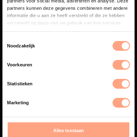
partners voor social media, adverteren en analyse. Deze
Maatwerk
partners kunnen deze gegevens combineren met andere
informatie die u aan ze heeft verstrekt of die ze hebben
Een exclusieve handgemaakte
beleving, waar Nederlands
verzameld op basis van uw gebruik van hun services.
vakmanschap en design
samenkomen.
Noodzakelijk
Voorkeuren
Spuiterij
De meubelen worden in onze
Statistieken
eigen spuiterij afgewerkt met
een hoogwaardige twee
componenten lak.
Marketing
Interieur inrichting
Alles toestaan