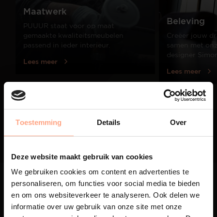
Maatwerk
Beleving
PUUUR staat voor op maat
gemaakte kwaliteitsmeubelen
Creëer jouw dr
passend in ieder interieur.
samen met onze
designer Simo
Lees meer
Lees meer
01
/
03
Toestemming
Details
Over
Deze website maakt gebruik van cookies
We gebruiken cookies om content en advertenties te
personaliseren, om functies voor social media te bieden
en om ons websiteverkeer te analyseren. Ook delen we
informatie over uw gebruik van onze site met onze