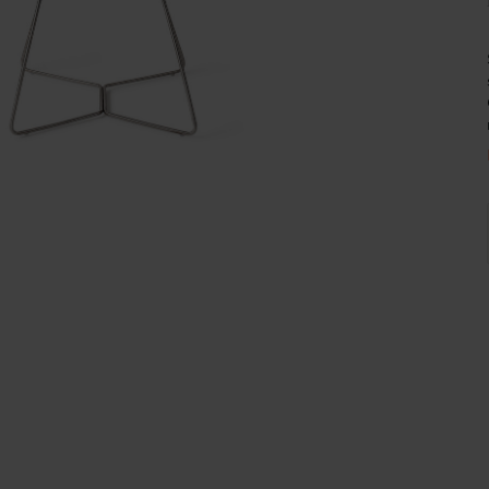
Wijnpalen
d