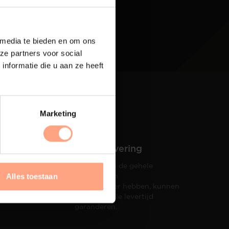
 media te bieden en om ons
ze partners voor social
nformatie die u aan ze heeft
Marketing
Snelle levering
Doordat wij de gehele
hets tot
productie in
Alles toestaan
taat een
eigen beheer hebben, kunnen
wij een snelle levertijd
garanderen.