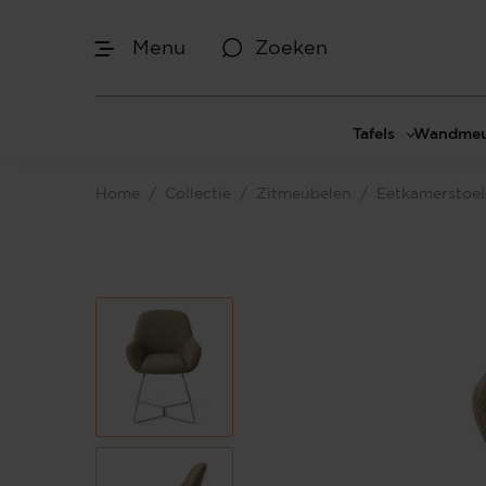
Menu
Zoeken
Tafels
Wandmeu
Eettafels
Cinewal
Home
/
Collectie
/
Zitmeubelen
/
Eetkamerstoe
Salontafels
TV-meu
Sidetables
TV meub
Bijzettafels
TV-wan
TV-pane
Vakkenk
Dressoir
Make-up