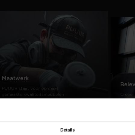
Maatwerk
Bele
PUUUR staat voor op maat
gemaakte kwaliteitsmeubelen
Creëer
passend in ieder interieur.
samen 
design
Lees meer
Lees m
Details