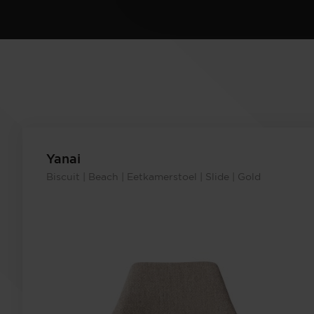
Yanai
Biscuit | Beach | Eetkamerstoel | Slide | Gold