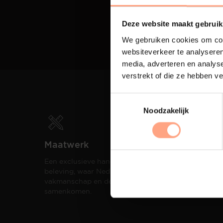
Deze website maakt gebruik
We gebruiken cookies om cont
websiteverkeer te analyseren
media, adverteren en analys
verstrekt of die ze hebben v
Noodzakelijk
Maatwerk
Spui
Een exclusieve handgemaakte
De me
beleving, waar Nederlands
eigen
vakmanschap en design
een h
samenkomen.
compo