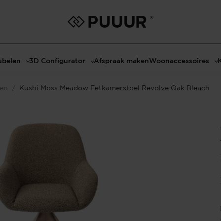
belen
3D Configurator
Afspraak maken
Woonaccessoires
ls
3D Tafel configurator
Bombyxx
len
/
Kushi Moss Meadow Eetkamerstoel Revolve Oak Bleach
bels
3D TV-Meubel configurator
Claudi
el met sfeerhaard
3D TV-Meubel met TV-Paneel
Decoratie
dmeubels
3D TV-Paneel configurator
Huisparfums
el
Geurkaarsen
asten
Kaarshouders
s
Lampen
 tafels
Spiegels
Serveren