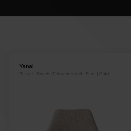
Yanai
Biscuit | Beach | Eetkamerstoel | Slide | Gold