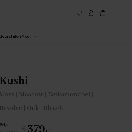
Kleurstalen
Meer
Kushi
Moss | Meadow | Eetkamerstoel |
Revolve | Oak | Bleach
379,-
Prijs
€