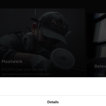
Maatwerk
Bele
PUUUR staat voor op maat
gemaakte kwaliteitsmeubelen
Creëer
passend in ieder interieur.
samen 
design
Lees meer
Lees m
Details