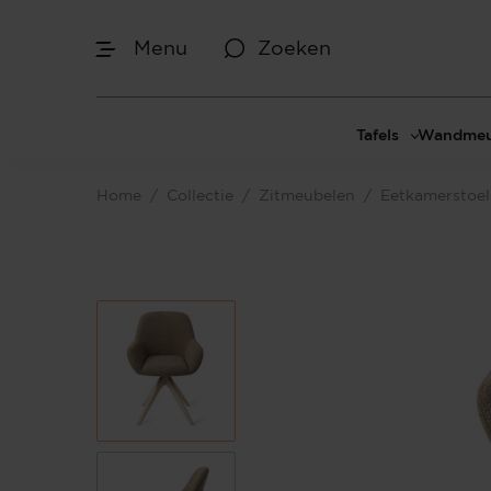
Menu
Zoeken
Tafels
Wandmeu
Eettafels
Cinewal
Home
/
Collectie
/
Zitmeubelen
/
Eetkamerstoe
Salontafels
TV-meu
Sidetables
TV meub
Bijzettafels
TV-wan
TV-pane
Vakkenk
Dressoir
Make-up