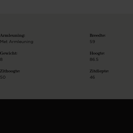
o
Armleuning:
Breedte:
Met Armleuning
59
Gewicht:
Hoogte:
8
86.5
o
Zithoogte:
Zitdiepte:
50
46