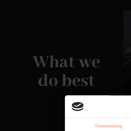
What we
do best
Toestemming