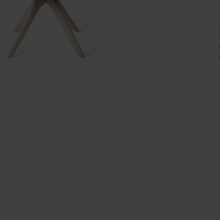
Wijnpalen
d