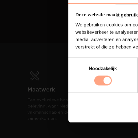
Deze website maakt gebruik
We gebruiken cookies om cont
websiteverkeer te analyseren
media, adverteren en analys
verstrekt of die ze hebben v
Noodzakelijk
Maatwerk
Spui
Een exclusieve handgemaakte
De me
beleving, waar Nederlands
eigen
vakmanschap en design
een h
samenkomen.
compo