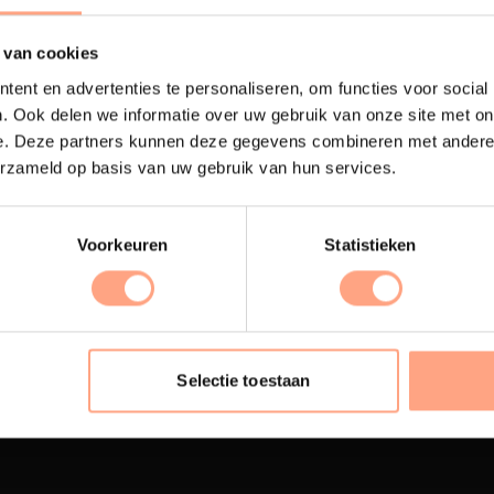
 van cookies
ent en advertenties te personaliseren, om functies voor social
. Ook delen we informatie over uw gebruik van onze site met on
e. Deze partners kunnen deze gegevens combineren met andere i
erzameld op basis van uw gebruik van hun services.
Voorkeuren
Statistieken
terij
Interieur inrichting
ubelen worden in onze
PUUUR biedt volledige
 spuiterij afgewerkt met
ontzorging van eerste sc
Selectie toestaan
oogwaardige twee
oplevering,
met als resul
nenten lak.
totale woonbeleving.