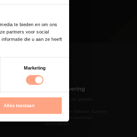
 media te bieden en om ons
ze partners voor social
nformatie die u aan ze heeft
Marketing
Snelle levering
Doordat wij de gehele
hets tot
productie in
Alles toestaan
taat een
eigen beheer hebben, kunnen
wij een snelle levertijd
garanderen.