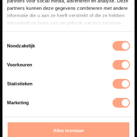
partners voor social media, adverteren en analyse. Deze
Maatwerk
partners kunnen deze gegevens combineren met andere
informatie die u aan ze heeft verstrekt of die ze hebben
Een exclusieve handgemaakte
beleving, waar Nederlands
verzameld op basis van uw gebruik van hun services.
vakmanschap en design
samenkomen.
Noodzakelijk
Voorkeuren
Spuiterij
De meubelen worden in onze
Statistieken
eigen spuiterij afgewerkt met
een hoogwaardige twee
componenten lak.
Marketing
Interieur inrichting
Alles toestaan