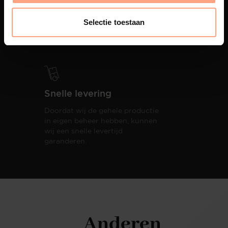
PUUUR biedt volledige
ontzorging van eerste schets tot
Selectie toestaan
oplevering,
met als resultaat een
totale woonbeleving.
Snelle levering
Doordat wij de gehele productie
in eigen beheer hebben, kunnen
wij een snelle levertijd
garanderen.
Anderen