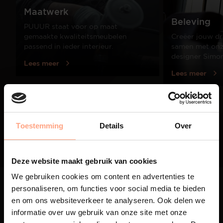
Maatwerk
Beleving
PUUUR staat voor op maat
gemaakte kwaliteitsmeubelen
Creëer jouw dr
passend in ieder interieur.
samen met onze
designer Simo
Lees meer
Lees meer
01
/
03
Toestemming
Details
Over
Deze website maakt gebruik van cookies
We gebruiken cookies om content en advertenties te
personaliseren, om functies voor social media te bieden
en om ons websiteverkeer te analyseren. Ook delen we
informatie over uw gebruik van onze site met onze