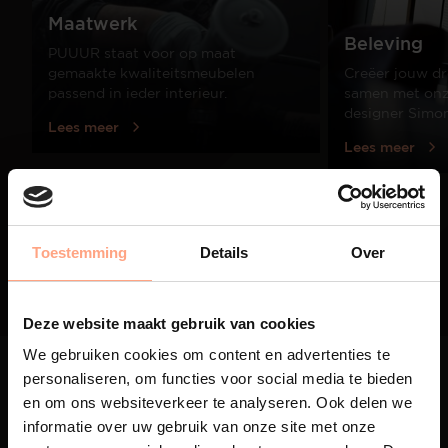
Maatwerk
Beleving
PUUUR staat voor op maat
gemaakte kwaliteitsmeubelen
Creëer jouw dr
passend in ieder interieur.
samen met onze
designer Simo
Lees meer
Lees meer
01
/
03
Toestemming
Details
Over
Deze website maakt gebruik van cookies
We gebruiken cookies om content en advertenties te
personaliseren, om functies voor social media te bieden
en om ons websiteverkeer te analyseren. Ook delen we
informatie over uw gebruik van onze site met onze