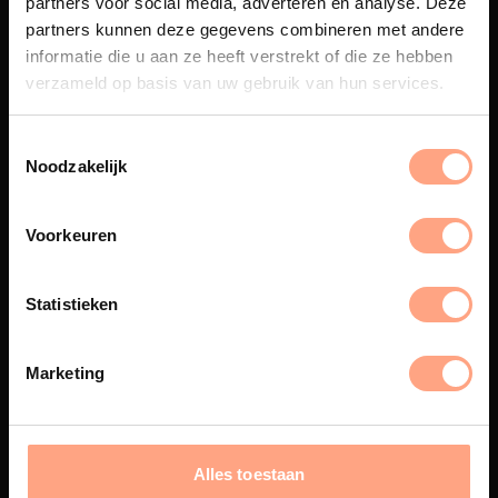
partners voor social media, adverteren en analyse. Deze
Maatwerk
partners kunnen deze gegevens combineren met andere
informatie die u aan ze heeft verstrekt of die ze hebben
Een exclusieve handgemaakte
beleving, waar Nederlands
verzameld op basis van uw gebruik van hun services.
vakmanschap en design
samenkomen.
Noodzakelijk
Voorkeuren
Spuiterij
De meubelen worden in onze
Statistieken
eigen spuiterij afgewerkt met
een hoogwaardige twee
componenten lak.
Marketing
Interieur inrichting
Alles toestaan