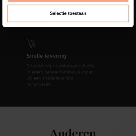
PUUUR biedt volledige
ontzorging van eerste schets tot
Selectie toestaan
oplevering,
met als resultaat een
totale woonbeleving.
Snelle levering
Doordat wij de gehele productie
in eigen beheer hebben, kunnen
wij een snelle levertijd
garanderen.
Anderen