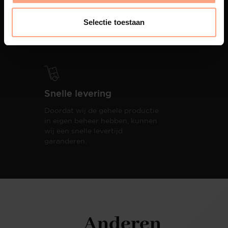
PUUUR biedt volledige
ontzorging van eerste schets tot
Selectie toestaan
oplevering,
met als resultaat een
totale woonbeleving.
Snelle levering
Doordat wij de gehele productie
in eigen beheer hebben, kunnen
wij een snelle levertijd
garanderen.
Anderen