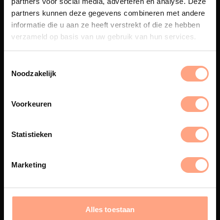
partners voor social media, adverteren en analyse. Deze
Maatwerk
partners kunnen deze gegevens combineren met andere
informatie die u aan ze heeft verstrekt of die ze hebben
Een exclusieve handgemaakte
beleving, waar Nederlands
verzameld op basis van uw gebruik van hun services.
vakmanschap en design
samenkomen.
Noodzakelijk
Voorkeuren
Spuiterij
De meubelen worden in onze
Statistieken
eigen spuiterij afgewerkt met
een hoogwaardige twee
componenten lak.
Marketing
Interieur inrichting
Alles toestaan