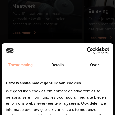
Maatwerk
Beleving
PUUUR staat voor op maat
gemaakte kwaliteitsmeubelen
Creëer jouw dr
passend in ieder interieur.
samen met onze
designer Simo
Lees meer
Lees meer
01
/
03
Toestemming
Details
Over
Deze website maakt gebruik van cookies
We gebruiken cookies om content en advertenties te
personaliseren, om functies voor social media te bieden
en om ons websiteverkeer te analyseren. Ook delen we
informatie over uw gebruik van onze site met onze