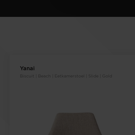
Yanai
Biscuit | Beach | Eetkamerstoel | Slide | Gold