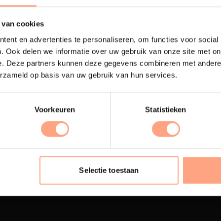
 van cookies
ent en advertenties te personaliseren, om functies voor social
. Ook delen we informatie over uw gebruik van onze site met on
e. Deze partners kunnen deze gegevens combineren met andere i
erzameld op basis van uw gebruik van hun services.
Voorkeuren
Statistieken
terij
Interieur inrichting
ubelen worden in onze
PUUUR biedt volledige
 spuiterij afgewerkt met
ontzorging van eerste sc
Selectie toestaan
oogwaardige twee
oplevering,
met als resul
nenten lak.
totale woonbeleving.