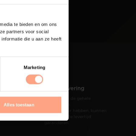
 media te bieden en om ons
ze partners voor social
nformatie die u aan ze heeft
Marketing
Snelle levering
Doordat wij de gehele
hets tot
productie in
Alles toestaan
taat een
eigen beheer hebben, kunnen
wij een snelle levertijd
garanderen.