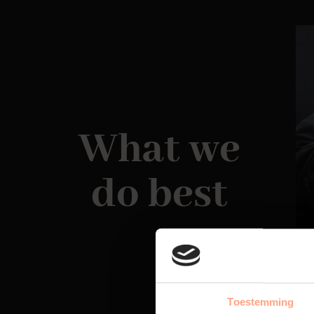
What we
do best
Toestemming