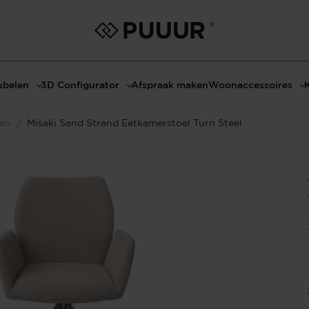
belen
3D Configurator
Afspraak maken
Woonaccessoires
ls
3D Tafel configurator
Bombyxx
len
/
Misaki Sand Strand Eetkamerstoel Turn Steel
bels
3D TV-Meubel configurator
Claudi
el met sfeerhaard
3D TV-Meubel met TV-Paneel
Decoratie
dmeubels
3D TV-Paneel configurator
Huisparfums
el
Geurkaarsen
asten
Kaarshouders
s
Lampen
 tafels
Spiegels
Serveren