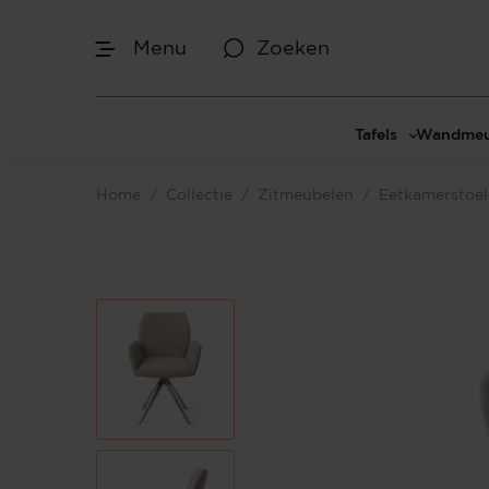
Menu
Zoeken
Tafels
Wandmeu
Eettafels
Cinewal
Home
/
Collectie
/
Zitmeubelen
/
Eetkamerstoe
Salontafels
TV-meu
Sidetables
TV meub
Bijzettafels
TV-wan
TV-pane
Vakkenk
Dressoir
Make-up