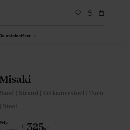
Kleurstalen
Meer
Misaki
Sand | Strand | Eetkamerstoel | Turn
| Steel
325,-
Prijs
€