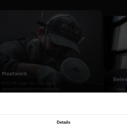
Maatwerk
Bele
PUUUR staat voor op maat
gemaakte kwaliteitsmeubelen
Creëer
passend in ieder interieur.
samen 
design
Lees meer
Lees m
Details