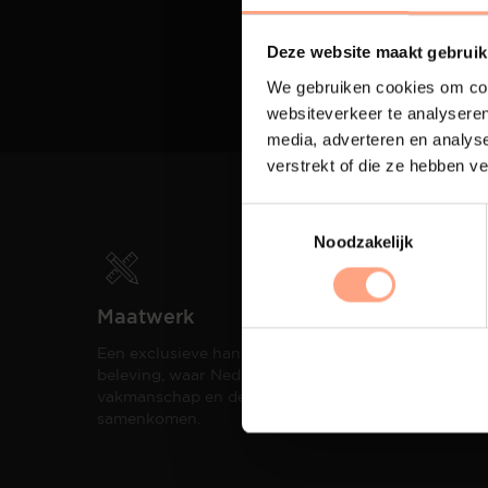
Deze website maakt gebruik
We gebruiken cookies om cont
websiteverkeer te analyseren
media, adverteren en analys
verstrekt of die ze hebben v
Noodzakelijk
Maatwerk
Spui
Een exclusieve handgemaakte
De me
beleving, waar Nederlands
eigen
vakmanschap en design
een h
samenkomen.
compo