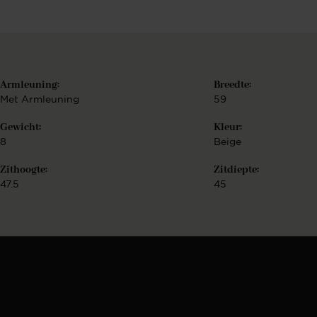
d
Armleuning:
Breedte:
Met Armleuning
59
Gewicht:
Kleur:
8
Beige
f
Zithoogte:
Zitdiepte:
47.5
45