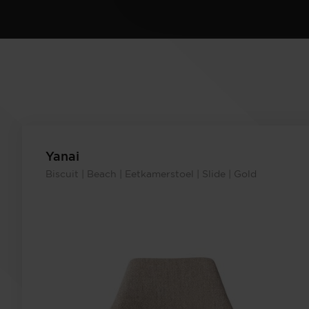
Yanai
Biscuit | Beach | Eetkamerstoel | Slide | Gold