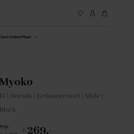
Kleurstalen
Meer
Myoko
El | Dorado | Eetkamerstoel | Slide |
Black
269,-
Prijs
€