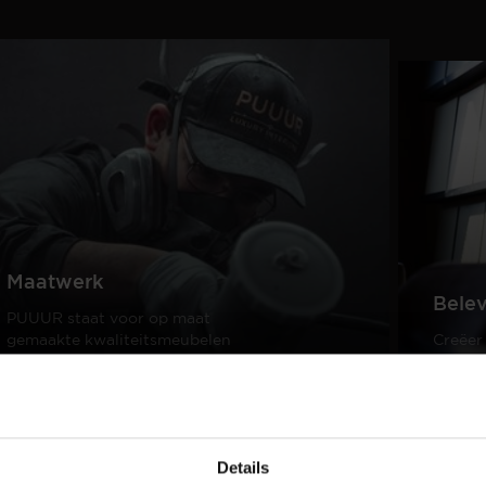
Maatwerk
Bele
PUUUR staat voor op maat
gemaakte kwaliteitsmeubelen
Creëer
passend in ieder interieur.
samen 
design
Lees meer
Lees m
Details