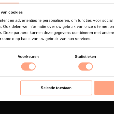
 van cookies
ent en advertenties te personaliseren, om functies voor social
. Ook delen we informatie over uw gebruik van onze site met on
e. Deze partners kunnen deze gegevens combineren met andere i
erzameld op basis van uw gebruik van hun services.
Voorkeuren
Statistieken
terij
Interieur inrichting
ubelen worden in onze
PUUUR biedt volledige
 spuiterij afgewerkt met
ontzorging van eerste sc
Selectie toestaan
oogwaardige twee
oplevering,
met als resul
nenten lak.
totale woonbeleving.