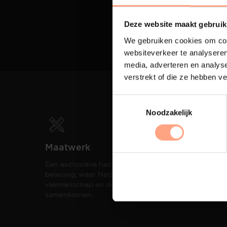
Deze website maakt gebruik
We gebruiken cookies om cont
websiteverkeer te analyseren
media, adverteren en analys
verstrekt of die ze hebben v
Noodzakelijk
Maatwerk
Spui
Een exclusieve handgemaakte
De me
beleving, waar Nederlands
eigen
vakmanschap en design
een h
samenkomen.
compo