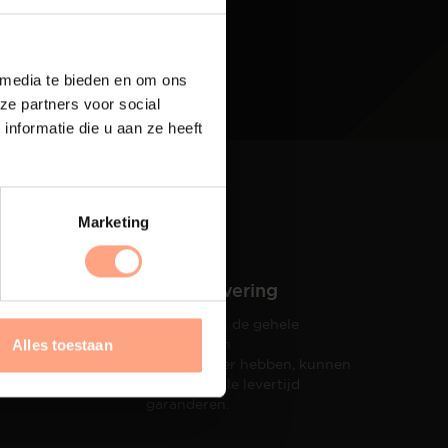
 media te bieden en om ons
ze partners voor social
nformatie die u aan ze heeft
Marketing
Snelle levering
Doordat wij de gehele
hets tot
productie in
Alles toestaan
taat een
eigen beheer hebben, kunnen
wij een snelle levertijd
garanderen.