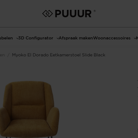
belen
3D Configurator
Afspraak maken
Woonaccessoires
ls
3D Tafel configurator
Bombyxx
len
/
Myoko El Dorado Eetkamerstoel Slide Black
bels
3D TV-Meubel configurator
Claudi
el met sfeerhaard
3D TV-Meubel met TV-Paneel
Decoratie
dmeubels
3D TV-Paneel configurator
Huisparfums
el
Geurkaarsen
asten
Kaarshouders
s
Lampen
 tafels
Spiegels
Serveren