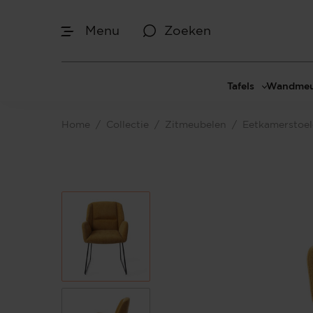
Menu
Zoeken
Tafels
Wandmeu
Eettafels
Cinewal
Home
/
Collectie
/
Zitmeubelen
/
Eetkamerstoe
Salontafels
TV-meu
Sidetables
TV meub
Bijzettafels
TV-wan
TV-pane
Vakkenk
Dressoir
Make-up