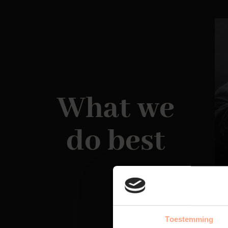
What we
do best
Toestemming