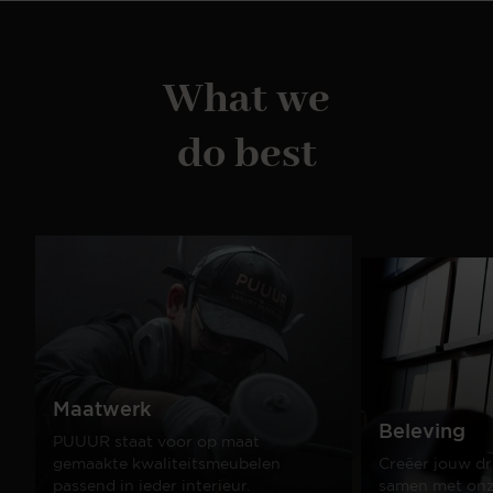
What we
do best
Maatwerk
Beleving
PUUUR staat voor op maat
gemaakte kwaliteitsmeubelen
Creëer jouw dr
passend in ieder interieur.
samen met onze