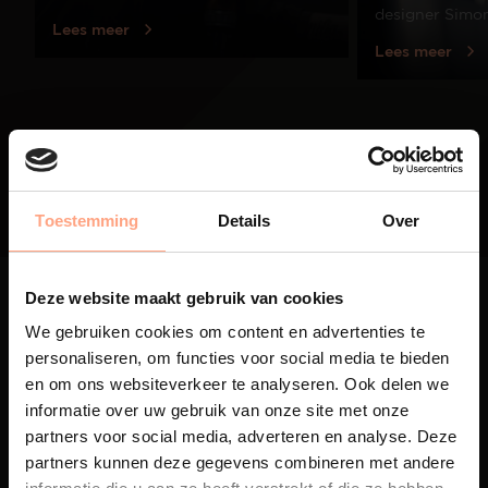
designer Simo
Lees meer
Lees meer
01
/
03
Toestemming
Details
Over
Deze website maakt gebruik van cookies
We gebruiken cookies om content en advertenties te
personaliseren, om functies voor social media te bieden
en om ons websiteverkeer te analyseren. Ook delen we
Maatwerk
informatie over uw gebruik van onze site met onze
partners voor social media, adverteren en analyse. Deze
Een exclusieve handgemaakte
beleving, waar Nederlands
partners kunnen deze gegevens combineren met andere
vakmanschap en design