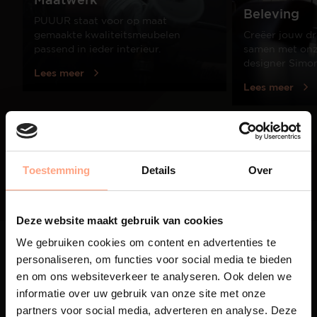
Beleving
PUUUR staat voor op maat
gemaakte kwaliteitsmeubelen
Creëer jouw dr
passend in ieder interieur.
samen met onze
designer Simo
Lees meer
Lees meer
01
/
03
Toestemming
Details
Over
Deze website maakt gebruik van cookies
We gebruiken cookies om content en advertenties te
personaliseren, om functies voor social media te bieden
en om ons websiteverkeer te analyseren. Ook delen we
informatie over uw gebruik van onze site met onze
partners voor social media, adverteren en analyse. Deze
Maatwerk