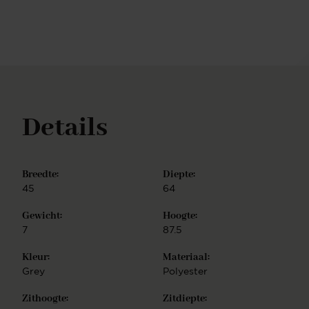
lijnenspel Cross frame - speels lijnenspel Turn frame
- 180 graden draaibaar met auto-return functie
Beehive frame - gespiegeld hexagoon Ieder
onderstel is vervaardigd uit hoogwaardig metaal en
is verkrijgbaar in de finish mat zwart of wit, mat
RVS, mat goud en mat rosé goud. Bovendien is het
populaire Turn frame verkrijgbaar in vier extra
kleurrijke opties: beige, bruin, mint en perzik. U kunt
Details
ook kiezen voor mobiliteit en kiezen voor het Glide
frame: een onderstel met draaiende zwenkwielen, in
matzwart metaal. De Taiwa eetkamerstoel is
eenvoudig te monteren.
Breedte:
Diepte:
45
64
Gewicht:
Hoogte:
7
87.5
Kleur:
Materiaal:
Grey
Polyester
Zithoogte:
Zitdiepte: