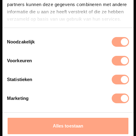
partners kunnen deze gegevens combineren met andere
Een exclusieve handgemaakte
informatie die u aan ze heeft verstrekt of die ze hebben
beleving, waar Nederlands
verzameld op basis van uw gebruik van hun services.
vakmanschap en design
samenkomen.
Noodzakelijk
Spuiterij
Voorkeuren
De meubelen worden in onze
eigen spuiterij afgewerkt met
Statistieken
een hoogwaardige twee
componenten lak.
Marketing
Interieur inrichting
Alles toestaan
PUUUR biedt volledige