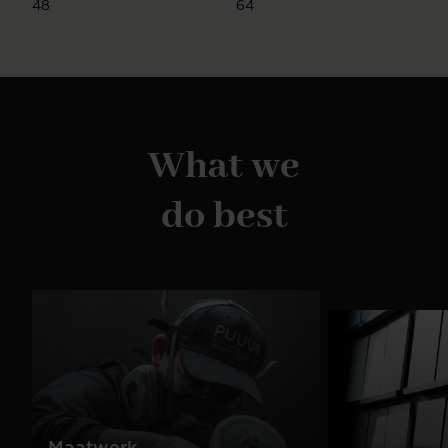
48
64
What we
do best
Maatwerk