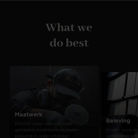
What we
do best
Maatwerk
Beleving
PUUUR staat voor op maat
gemaakte kwaliteitsmeubelen
Creëer jouw dr
passend in ieder interieur.
samen met onze