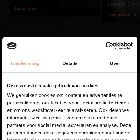
designer Simo
Lees meer
Lees meer
01
/
03
Toestemming
Details
Over
Deze website maakt gebruik van cookies
We gebruiken cookies om content en advertenties te
personaliseren, om functies voor social media te bieden
en om ons websiteverkeer te analyseren. Ook delen we
Maatwerk
informatie over uw gebruik van onze site met onze
partners voor social media, adverteren en analyse. Deze
Een exclusieve handgemaakte
beleving, waar Nederlands
partners kunnen deze gegevens combineren met andere
vakmanschap en design