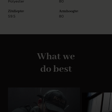
Polyester
80
Zitdiepte:
Armhoogte:
59.5
80
What we
do best