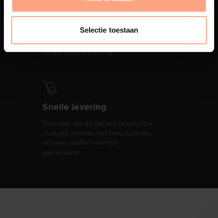
Interieur inrichting
PUUUR biedt volledige
Selectie toestaan
ontzorging van eerste schets tot
oplevering,
met als resultaat een
totale woonbeleving.
Snelle levering
Doordat wij de gehele productie
in eigen beheer hebben, kunnen
wij een snelle levertijd
garanderen.