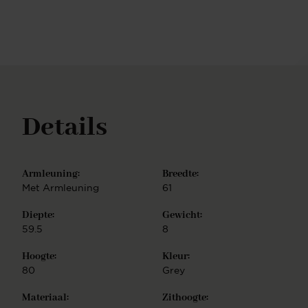
samenl: kies een van de kleurvarianten en
combineer jouw favoriete zitting met een van
twintig(!) mogelijke onderstellen. Je hebt de keuze
uit een Slide frame - elegant lijnenspel, Cross frame
- speels lijnenspel, Turn frame - 180 graden
draaibaar met auto-return functie, of Beehive frame
- gespiegeld hexagoon. Ieder onderstel is
vervaardigd uit hoogwaardig metaal en is
Details
verkrijgbaar in de finish mat zwart of wit, mat RVS,
mat goud en mat rosé. De Tome eetkamerstoel is
eenvoudig te monteren.
Armleuning:
Breedte:
Met Armleuning
61
Diepte:
Gewicht:
59.5
8
Hoogte:
Kleur:
80
Grey
Materiaal:
Zithoogte: