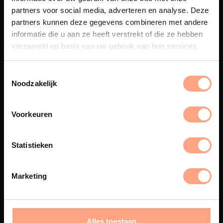
partners voor social media, adverteren en analyse. Deze
partners kunnen deze gegevens combineren met andere
Maatwerk
informatie die u aan ze heeft verstrekt of die ze hebben
Een exclusieve handgemaakte
verzameld op basis van uw gebruik van hun services.
beleving, waar Nederlands
vakmanschap en design
samenkomen.
Noodzakelijk
Voorkeuren
Spuiterij
Statistieken
De meubelen worden in onze
eigen spuiterij afgewerkt met
een hoogwaardige twee
Marketing
componenten lak.
Alles toestaan