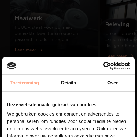
Maatwerk
Beleving
PUUUR staat voor op maat
gemaakte kwaliteitsmeubelen
Creëer jouw dr
passend in ieder interieur.
samen met onze
designer Simo
Lees meer
Lees meer
01
Toestemming
Details
Over
/
03
Deze website maakt gebruik van cookies
We gebruiken cookies om content en advertenties te
personaliseren, om functies voor social media te bieden
en om ons websiteverkeer te analyseren. Ook delen we
informatie over uw gebruik van onze site met onze