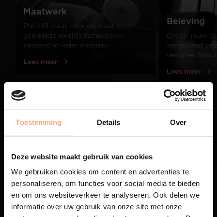
Maatwerk
Beleving
PUUUR staat voor op maat
gemaakte kwaliteitsmeubelen
Creëer jouw dr
passend in ieder interieur.
samen met onze
designer Simo
Lees meer
Lees meer
01
/
03
Toestemming
Details
Over
Deze website maakt gebruik van cookies
We gebruiken cookies om content en advertenties te
personaliseren, om functies voor social media te bieden
en om ons websiteverkeer te analyseren. Ook delen we
informatie over uw gebruik van onze site met onze