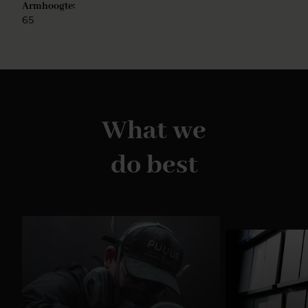
Armhoogte:
is eenvoudig te monteren.
65
What we
do best