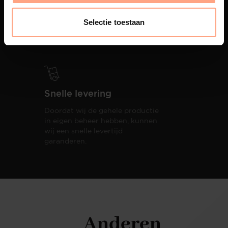
PUUUR biedt volledige
ontzorging van eerste schets tot
Selectie toestaan
oplevering,
met als resultaat een
totale woonbeleving.
Snelle levering
Doordat wij de gehele productie
in eigen beheer hebben, kunnen
wij een snelle levertijd
garanderen.
Anderen