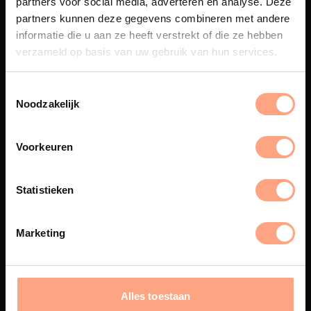
partners voor social media, adverteren en analyse. Deze
Maatwerk
partners kunnen deze gegevens combineren met andere
informatie die u aan ze heeft verstrekt of die ze hebben
Een exclusieve handgemaakte
beleving, waar Nederlands
verzameld op basis van uw gebruik van hun services.
vakmanschap en design
samenkomen.
Noodzakelijk
Voorkeuren
Spuiterij
De meubelen worden in onze
Statistieken
eigen spuiterij afgewerkt met
een hoogwaardige twee
componenten lak.
Marketing
Interieur inrichting
Alles toestaan